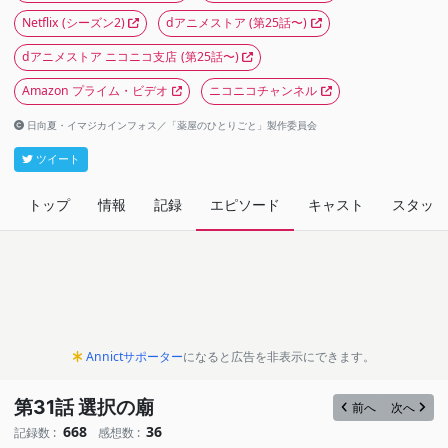
Netflix
(シーズン2)
dアニメストア
(第25話〜)
dアニメストア ニコニコ支店
(第25話〜)
Amazon プライム・ビデオ
ニコニコチャンネル
日向夏・イマジカインフォス／「薬屋のひとりごと」製作委員会
ツイート
トップ
情報
記録
エピソード
キャスト
スタッフ
Annictサポーター
になると広告を非表示にできます。
第31話 選択の廟
前へ
次へ
668
36
記録数 :
感想数 :