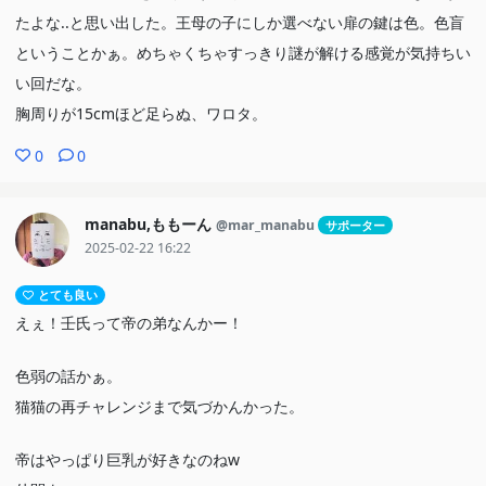
たよな..と思い出した。王母の子にしか選べない扉の鍵は色。色盲
ということかぁ。めちゃくちゃすっきり謎が解ける感覚が気持ちい
い回だな。
胸周りが15cmほど足らぬ、ワロタ。
0
0
manabu,ももーん
@mar_manabu
サポーター
2025-02-22 16:22
とても良い
えぇ！壬氏って帝の弟なんかー！
色弱の話かぁ。
猫猫の再チャレンジまで気づかんかった。
帝はやっぱり巨乳が好きなのねw