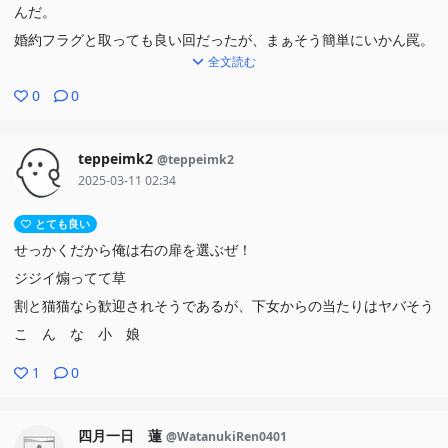
んだ。
婚約フラグと取っても良い回だったが、まぁそう簡単にいかん罠。
全文読む
0
0
teppeimk2
@teppeimk2
2025-03-11 02:34
とても良い
せっかくだから俺は右の扉を選ぶぜ！
ジジイ煽ってて草
割と猫猫なら歓迎されそうであるが、下女からの当たりはヤバそう
こ ん な 小 娘
1
0
四月一日 蓮
@WatanukiRen0401