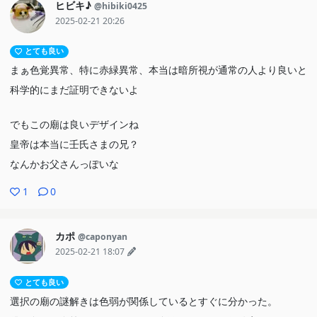
ヒビキ♪
@hibiki0425
2025-02-21 20:26
とても良い
まぁ色覚異常、特に赤緑異常、本当は暗所視が通常の人より良いと
科学的にまだ証明できないよ
でもこの廟は良いデザインね
皇帝は本当に壬氏さまの兄？
なんかお父さんっぽいな
1
0
カポ
@caponyan
2025-02-21 18:07
とても良い
選択の廟の謎解きは色弱が関係しているとすぐに分かった。