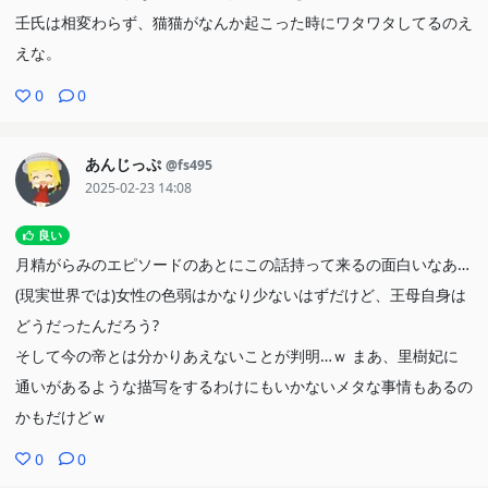
壬氏は相変わらず、猫猫がなんか起こった時にワタワタしてるのえ
えな。
0
0
あんじっぷ
@fs495
2025-02-23 14:08
良い
月精がらみのエピソードのあとにこの話持って来るの面白いなあ…
(現実世界では)女性の色弱はかなり少ないはずだけど、王母自身は
どうだったんだろう?
そして今の帝とは分かりあえないことが判明…ｗ まあ、里樹妃に
通いがあるような描写をするわけにもいかないメタな事情もあるの
かもだけどｗ
0
0