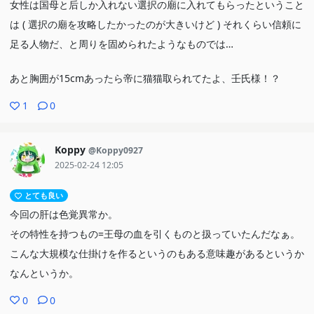
女性は国母と后しか入れない選択の廟に入れてもらったということ
は ( 選択の廟を攻略したかったのが大きいけど ) それくらい信頼に
足る人物だ、と周りを固められたようなものでは…
あと胸囲が15cmあったら帝に猫猫取られてたよ、壬氏様！？
1
0
Koppy
@Koppy0927
2025-02-24 12:05
とても良い
今回の肝は色覚異常か。
その特性を持つもの=王母の血を引くものと扱っていたんだなぁ。
こんな大規模な仕掛けを作るというのもある意味趣があるというか
なんというか。
0
0