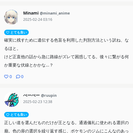
Minami
@minami_anime
2025-02-24 03:16
とても良い
確実に残すために遺伝する色盲を利用した判別方法という訳ね、な
るほと。
けど正直他の話から急に路線がズレて困惑してる。後々に繋がる何
か重要な伏線とかかな...？
0
0
ぺーぺー
@ruupin
2025-02-23 12:38
とても良い
正しい道を選んだものだけが王となる。通過儀礼に使われる選択の
廟。色の扉の選択を繰り返す感じ、ポケモンのジムにこんなのあっ