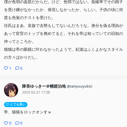
僕が色弱の血筋だからだ。けど、色弱ではない。低確率でその因子
を受け継がなかったか、発現しなかったか、らしい。子供の頃に何
度も色覚のテストを受けた。
任氏はまあ、皇族で去勢もしてないんだろうな。身分を偽る理由が
あって宦官のトップを務めてると。それを帝は知っていての旧知の
仲ってところか。
猫猫は帝の眼鏡に叶わなかったようで。妃達はふくよかなスタイル
の方々ばかりだし。
1
0
隊長ゆっきー＠幌筵泊地
@taityouyukki
2025-02-21 17:38
とても良い
帝、猫猫をロックオンすｗ
0
0