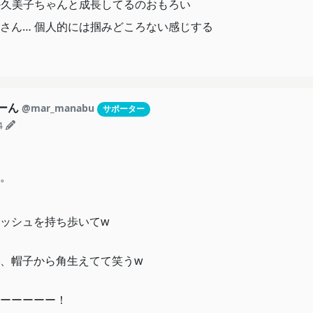
か久美子ちゃんと成長してるのおもろい
さん… 個人的には掴みどころない感じする
もーん
@mar_manabu
サポーター
4
。
ッシュを持ち歩いてw
、帽子から角生えてて笑うw
ーーーーー！