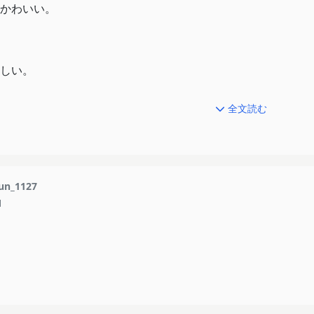
かわいい。
しい。
トへ。
全文読む
もあって保育士を目指す。
着の上交換してる。
un_1127
、中学時代の自分と似ているからなのか。
1
く現像出来なかったと言ったり、「オーディションはちゃんと