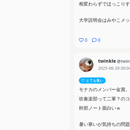
相変わらずでほっこりす
大学説明会はみやこメッ
真由の本心が聴けたよう
0
0
自分がないと思う感じな
でもまだなんか引き出せ
twinkle
@twin
2025-06-29 00:0
エンドカード、かとちゃ
とても良い
モナカのメンバー金賞。
吹奏楽部って二軍？のコ
幹部ノート面白いｗ
暑い寒いが気持ちの問題