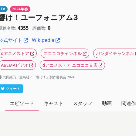
TV
2024年春
響け！ユーフォニアム3
4355
0
視聴者数:
評価数:
公式サイト
Wikipedia
dアニメストア
ニコニコチャンネル
バンダイチャンネル
ABEMAビデオ
dアニメストア ニコニコ支店
武田綾乃・宝島社／『響け！』製作委員会 2024
ツイート
エピソード
キャスト
スタッフ
動画
関連作