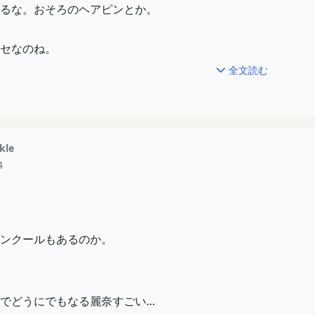
るな。おそろのヘアピンとか。
セなのね。
全文読む
な気がするな。黄前ちゃんやっぱ引き出し方うまいというか話
のかなぁ。何にでもフラット。良くもあり悪くもある。
てない部分がありそうね。
kle
4
んに失礼だぞw
ンクールもあるのか。
でどうにでもなる麗奈すごい…