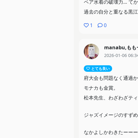
ペア水着の破壊力… て
過去の自分と重なる黒江
1
0
manabu,も
2026-01-06 06:3
とても良い
府大会も問題なく通過か
モナカも金賞。
松本先生、わざわざティ
ジャズイメージのすずめ
なかよしかわきたーーー