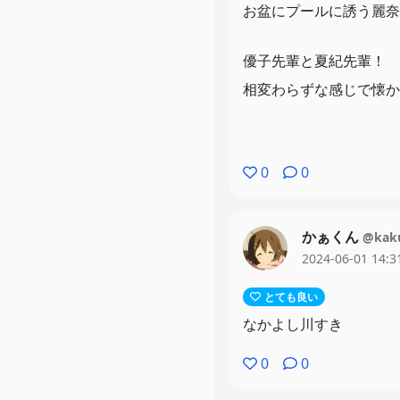
お盆にプールに誘う麗奈
優子先輩と夏紀先輩！
相変わらずな感じで懐か
お盆は大学説明会イベン
葉月ちゃんは先生の勧め
0
0
今年は久美子と麗奈、水
かぁくん
@kak
黒江さんへの苦手意識は
2024-06-01 14:3
自分の入った写真は上手
とても良い
なかよし川すき
0
0