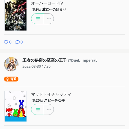
オーバーロードⅣ
第9話
滅亡への始まり
0
0
王者の秘密の至高の王子
@DueL_imperiaL
2022-08-30 17:35
普通
マッドトイチャッティ
第20話
スピーチな件