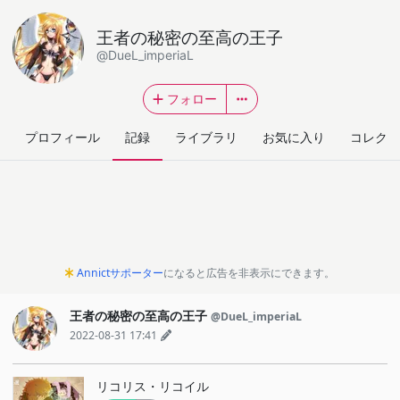
王者の秘密の至高の王子
@DueL_imperiaL
フォロー
プロフィール
記録
ライブラリ
お気に入り
コレクシ
Annictサポーター
になると広告を非表示にできます。
王者の秘密の至高の王子
@DueL_imperiaL
2022-08-31 17:41
リコリス・リコイル