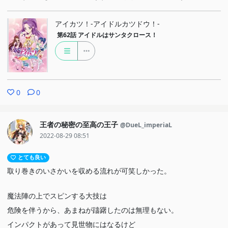
アイカツ！-アイドルカツドウ！-
第62話
アイドルはサンタクロース！
0
0
王者の秘密の至高の王子
@DueL_imperiaL
2022-08-29 08:51
とても良い
取り巻きのいさかいを収める流れが可笑しかった。
魔法陣の上でスピンする大技は
危険を伴うから、あまねが躊躇したのは無理もない。
インパクトがあって見世物にはなるけど