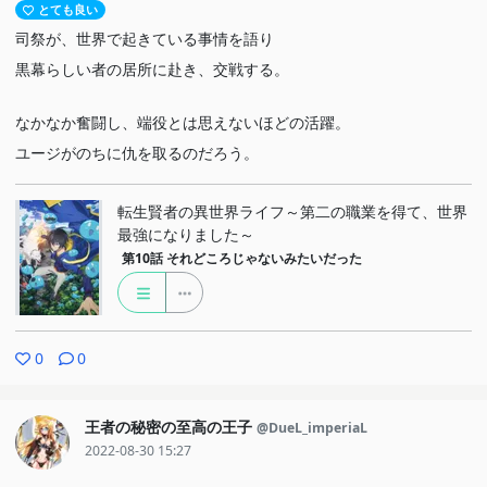
とても良い
司祭が、世界で起きている事情を語り
黒幕らしい者の居所に赴き、交戦する。
なかなか奮闘し、端役とは思えないほどの活躍。
ユージがのちに仇を取るのだろう。
転生賢者の異世界ライフ～第二の職業を得て、世界
最強になりました～
第10話
それどころじゃないみたいだった
0
0
王者の秘密の至高の王子
@DueL_imperiaL
2022-08-30 15:27