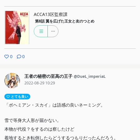
ACCA13区監察課
第8話
翼を広げた王女と友のつとめ
0
0
王者の秘密の至高の王子
@DueL_imperiaL
2022-08-29 10:29
とても良い
「ボヘミアン・スカイ」は語感の良いネーミング。
雪で等身大人形が届かない。
本物が代役？をするのは察したけど
着地するとき転倒したらどうするつもりだったんだろう。