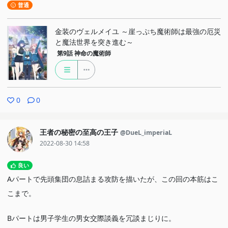
普通
金装のヴェルメイユ ～崖っぷち魔術師は最強の厄災
と魔法世界を突き進む～
第9話
神命の魔術師
0
0
王者の秘密の至高の王子
@DueL_imperiaL
2022-08-30 14:58
良い
Aパートで先頭集団の息詰まる攻防を描いたが、この回の本筋はこ
こまで。
Bパートは男子学生の男女交際談義を冗談まじりに。