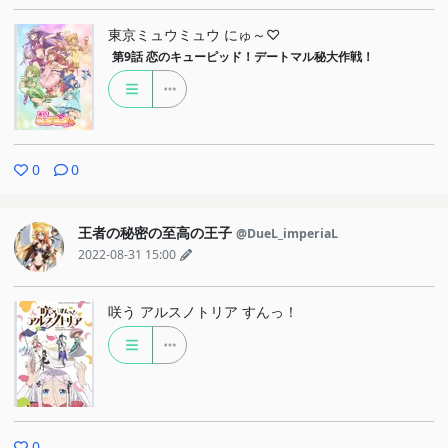
東京ミュウミュウ にゅ～♡
第9話
恋のキューピッド！デートマル秘大作戦！
0
0
王者の秘密の至高の王子
@DueL_imperiaL
2022-08-31 15:00
咲う アルスノトリア すんっ！
0