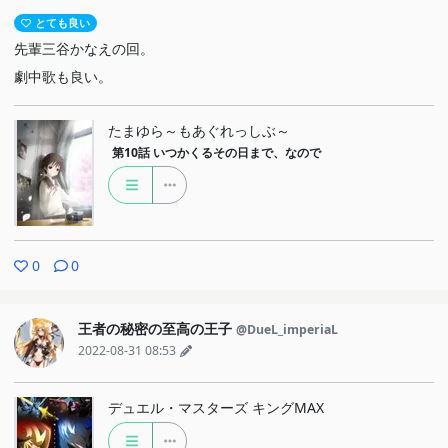
とても良い
先輩三谷かなえの回。
劇中歌も良い。
たまゆら～もあぐれっしぶ～
第10話
いつかくるその日まで、なので
0
0
王者の秘密の至高の王子
@DueL_imperiaL
2022-08-31 08:53
デュエル・マスターズ キングMAX