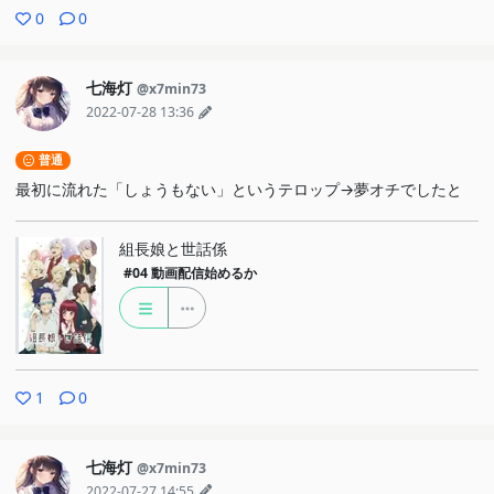
0
0
七海灯
@x7min73
2022-07-28 13:36
普通
最初に流れた「しょうもない」というテロップ→夢オチでしたと
組長娘と世話係
#04
動画配信始めるか
1
0
七海灯
@x7min73
2022-07-27 14:55