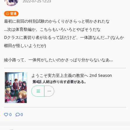
2022-07-25 12:23
普通
最初に前回の特別試験のからくりがさらっと明かされたな
…次は体育祭編か、こちらもいろいろとやばそうだな
Dクラスに裏切り者が出るって話だけど、一体誰なんだ…? (なんか
櫛田が怪しいようだが)
綾小路って、一体何がしたいのかさっぱり分からないなあ…
ようこそ実力至上主義の教室へ 2nd Season
第4話
人材は作り出す必要がある。
0
0