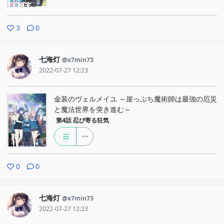
3
0
七海灯
@x7min73
2022-07-27 12:23
金装のヴェルメイユ ～崖っぷち魔術師は最強の厄災
と魔法世界を突き進む～
第4話
忍び寄る狂気
0
0
七海灯
@x7min73
2022-07-27 12:23