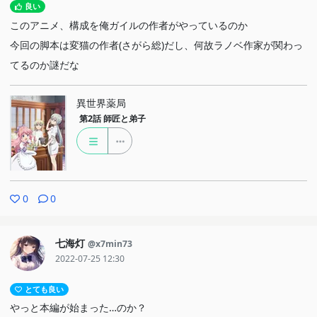
良い
このアニメ、構成を俺ガイルの作者がやっているのか
今回の脚本は変猫の作者(さがら総)だし、何故ラノベ作家が関わっ
てるのか謎だな
異世界薬局
第2話
師匠と弟子
0
0
七海灯
@x7min73
2022-07-25 12:30
とても良い
やっと本編が始まった…のか？