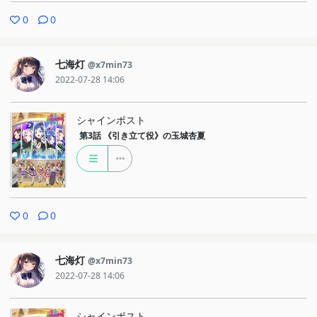
した。それは「影の病」で亡くなった人たち、つまりハイネに捧げ
0
0
られた人たちの名簿だった。その名簿には慎平の両親の名前も書か
れており、実は慎平の両親は「島のひみつ」を知り世間に公表しよ
七海灯
@x7min73
うとしたため消されてしまったという。
2022-07-28 14:06
・青銅によると「シデ」の正体とは、ハイネが最初に産んだ子ども
で、菱形医院の初代創始者であったのだ。
シャインポスト
第3話
《引き立て役》の玉城杏夏
0
0
七海灯
@x7min73
2022-07-28 14:06
シャインポスト