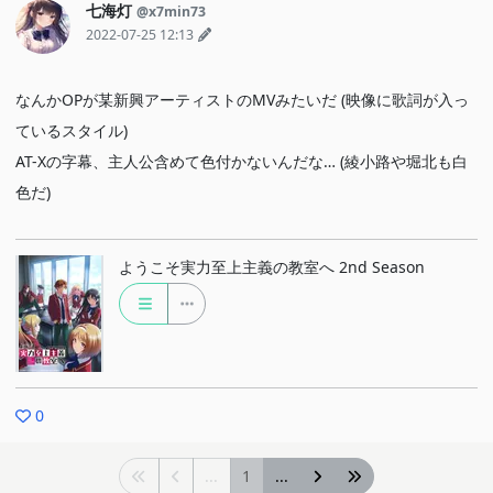
七海灯
@x7min73
2022-07-25 12:13
なんかOPが某新興アーティストのMVみたいだ (映像に歌詞が入っ
ているスタイル)
AT-Xの字幕、主人公含めて色付かないんだな… (綾小路や堀北も白
色だ)
ようこそ実力至上主義の教室へ 2nd Season
0
...
1
...