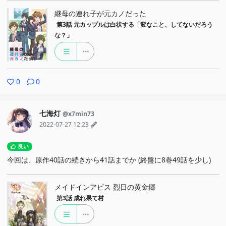
継母の連れ子が元カノだった
第3話
元カップルは白状する「変なこと、してないだろう
な？」
0
0
七海灯
@x7min73
2022-07-27 12:23
良い
今回は、原作40話の続きから41話までか (終盤に8巻49話を少し)
メイドインアビス 烈日の黄金郷
第3話
成れ果て村