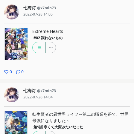
七海灯
@x7min73
2022-07-28 14:05
Extreme Hearts
#02
譲れないもの
0
0
七海灯
@x7min73
2022-07-28 14:04
転生賢者の異世界ライフ～第二の職業を得て、世界
最強になりました～
第5話
寒くて大変みたいだった