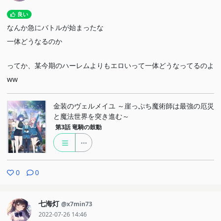
良い
なんか急にバトルが始まったな
一体どうなるのか
ってか、某今期のハーレムよりもエロいって一体どうなってるのよ
ww
金装のヴェルメイユ ～崖っぷち魔術師は最強の厄災
と魔法世界を突き進む～
第3話
竜騎の鼓動
0
0
七海灯
@x7min73
2022-07-26 14:46