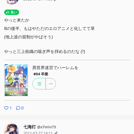
良い
やっと来たか
Bの後半、もはやただのエロアニメと化してて草
(地上波の規制がやばそう)
やっと三上枝織の喘ぎ声を拝めるのだな (?)
異世界迷宮でハーレムを
#04
卒業
1
0
七海灯
@x7min73
2022-07-27 14:11