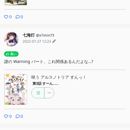
0
0
七海灯
@x7min73
2022-07-27 12:23
良い
謎の Warning パート、これ関係あるんだよな…?
咲う アルスノトリア すんっ！
第3話
すーん……
0
0