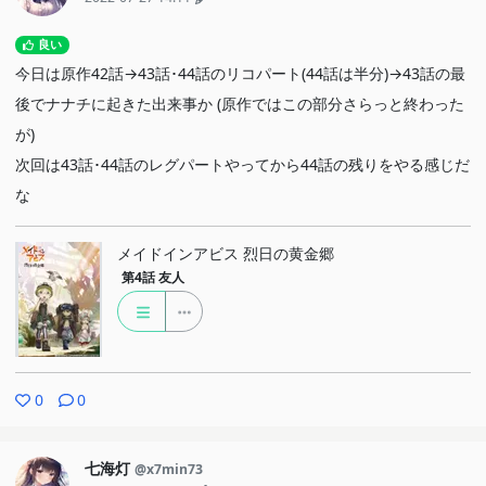
良い
今日は原作42話→43話･44話のリコパート(44話は半分)→43話の最
後でナナチに起きた出来事か (原作ではこの部分さらっと終わった
が)
次回は43話･44話のレグパートやってから44話の残りをやる感じだ
な
メイドインアビス 烈日の黄金郷
第4話
友人
0
0
七海灯
@x7min73