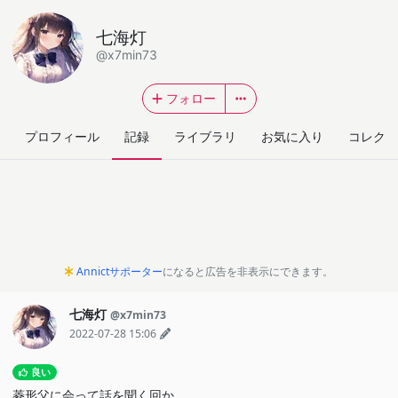
七海灯
@x7min73
フォロー
プロフィール
記録
ライブラリ
お気に入り
コレクシ
Annictサポーター
になると広告を非表示にできます。
七海灯
@x7min73
2022-07-28 15:06
良い
菱形父に会って話を聞く回か