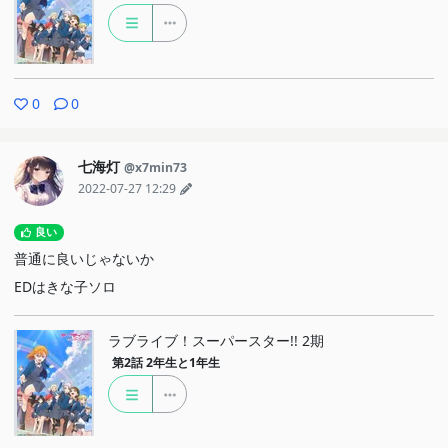
0
0
七海灯
@x7min73
2022-07-27 12:29
良い
普通に良いじゃないか
EDはきな子ソロ
ラブライブ！スーパースター!! 2期
第2話
2年生と1年生