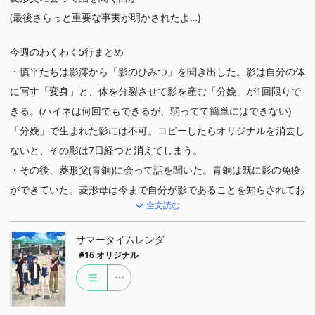
(最後さらっと重要な事実が明かされたよ…)
今週のわくわく5行まとめ
・慎平たちは影澪から「影のひみつ」を聞き出した。影は自分の体
に写す「変身」と、体を分裂させて影を産む「分娩」が1回限りで
きる。(ハイネは何回でもできるが、弱ってて簡単にはできない)
「分娩」で生まれた影には不可。コピーしたらオリジナルを消去し
ないと、その影は7日経つと消えてしまう。
・その後、菱形父(青銅)に会って話を聞いた。青銅は既に影の免疫
ができていた。菱形母は今まで自分が影であることを知らされてお
全文読む
らず、そのようにつくられた。ハイネを倒すと、すべての影が消え
てしまう。
サマータイムレンダ
・朱鷺子は母のためにハイネを復活させようとしていたが、青銅に
#16
オリジナル
よると、ハイネには別の目的があった。ハイネはただ故郷に帰るた
めに力を得ようとしていたのだ。
・青銅は慎平たちに、朱鷺子に隠させた「裏カルテ」の存在を明か