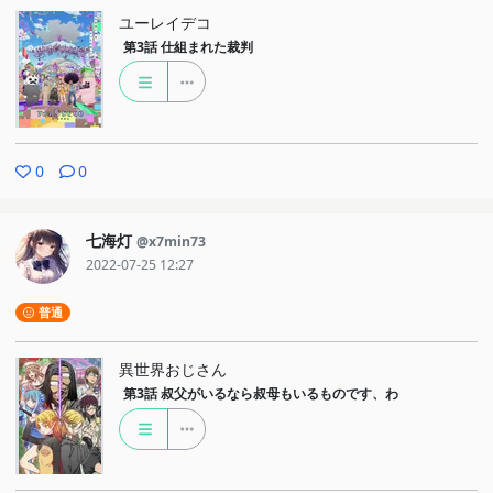
ユーレイデコ
第3話
仕組まれた裁判
0
0
七海灯
@x7min73
2022-07-25 12:27
普通
異世界おじさん
第3話
叔父がいるなら叔母もいるものです、わ