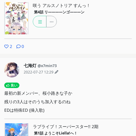
咲う アルスノトリア すんっ！
第4話
リ――――ンゴ―――ン
2
0
七海灯
@x7min73
2022-07-27 12:29
良い
最初の新メンバー、桜小路きな子か
残りの3人はそのうち加入するのね
EDは特殊ED (挿入歌)
ラブライブ！スーパースター!! 2期
第1話
ようこそLiella!へ！