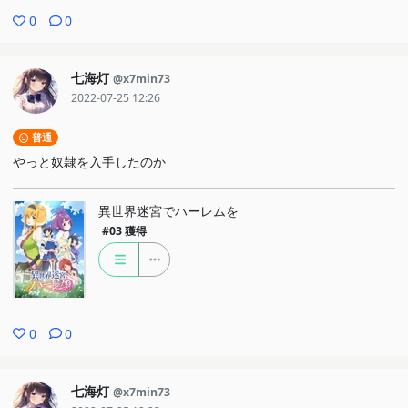
0
0
七海灯
@x7min73
2022-07-25 12:26
普通
やっと奴隷を入手したのか
異世界迷宮でハーレムを
#03
獲得
0
0
七海灯
@x7min73