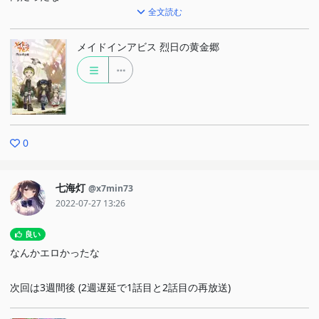
全文読む
(原作単行本には映像化されていないおまけ漫画があるので、原作
を読むのも◎)
メイドインアビス 烈日の黄金郷
エンドカードイラスト
#01：いがらしみきお #02：森川ジョージ #03：佐野妙
#04：青沼貴子
#05：斎創 #06：pandania #07：はらだ #08：小野中彰大
0
#09：tomomi #10：福本伸行 #11：大川ぶくぶ #12：つくし
あきひと (作者)
七海灯
@x7min73
2022-07-27 13:26
良い
なんかエロかったな
次回は3週間後 (2週遅延で1話目と2話目の再放送)