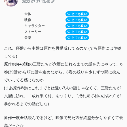
2022-07-27 13:48
全体
とても良い
映像
とても良い
キャラクター
とても良い
ストーリー
とても良い
音楽
とても良い
これ、序盤から中盤は原作を再構成してるのか (でも原作には準拠
してる)
原作8巻(48話)の三賢たちが六層に訪れるまでの話を先にやって、6
巻(39話)から順に話を進めながら、8巻の残りを少しずつ間に挟ん
でいってる感じなのか
(まあ原作8巻はこれまでとは違い3人の話じゃなくて、三賢たちが
六層に訪れ、「成れ果て村」をつくり、 "成れ果て村のひみつ" が
暴かれるまでの話だしな)
原作一度全話読んでるけど、映像で見た方が終盤分かりやすくて最
高だったな