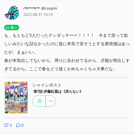
ぺーぺー
@ruupin
2022-08-31 10:13
良い
も、もともと5人だったナンダッテーー！！！！ 今まで戻って欲
しいみたいな話なかったのに急に本気で戻そうとする唐突感はあっ
たが、まぁいい。
春が本気出してないから、周りに合わせてるから、才能が突出しす
ぎてるから。ここで春をどう描くかめちゃくちゃ大事だな。
シャインポスト
第7話
伊藤紅葉は《戻らない》
3
0