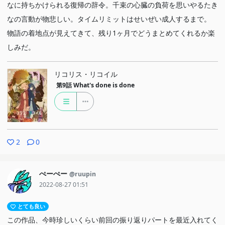
なに持ちかけられる復帰の辞令。千束の心臓の負荷を思いやるたき
なの言動が物悲しい。タイムリミットはせいぜい成人するまで。
物語の着地点が見えてきて、残り1ヶ月でどうまとめてくれるか楽
しみだ。
リコリス・リコイル
第9話
What's done is done
2
0
ぺーぺー
@ruupin
2022-08-27 01:51
とても良い
この作品、今時珍しいくらい前回の振り返りパートを最近入れてく