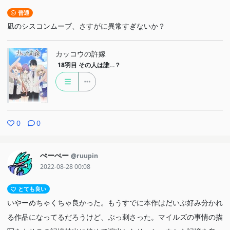
普通
凪のシスコンムーブ、さすがに異常すぎないか？
カッコウの許嫁
18羽目
その人は誰…？
0
0
ぺーぺー
@ruupin
2022-08-28 00:08
とても良い
いやーめちゃくちゃ良かった。もうすでに本作はだいぶ好み分かれ
る作品になってるだろうけど、ぶっ刺さった。マイルズの事情の描