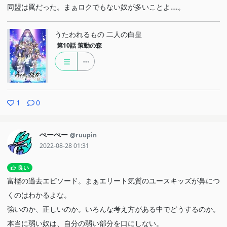
同盟は罠だった。まぁロクでもない奴が多いことよ….。
うたわれるもの 二人の白皇
第10話
策動の森
1
0
ぺーぺー
@ruupin
2022-08-28 01:31
良い
富樫の過去エピソード。まぁエリート気質のユースキッズが鼻につ
くのはわかるよな。
強いのか、正しいのか。いろんな考え方がある中でどうするのか。
本当に弱い奴は、自分の弱い部分を口にしない。