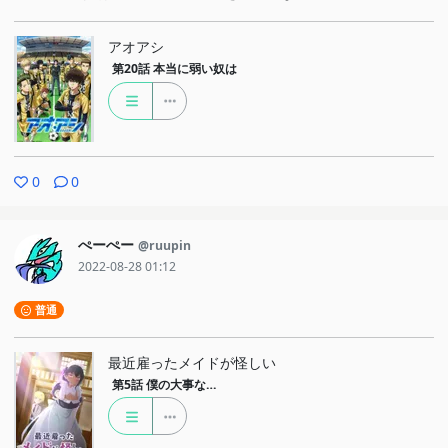
アオアシ
第20話
本当に弱い奴は
0
0
ぺーぺー
@ruupin
2022-08-28 01:12
普通
最近雇ったメイドが怪しい
第5話
僕の大事な…