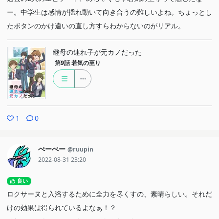
ー。中学生は感情が揺れ動いて向き合うの難しいよね。ちょっとし
たボタンのかけ違いの直し方すらわからないのがリアル。
継母の連れ子が元カノだった
第9話
若気の至り
1
0
ぺーぺー
@ruupin
2022-08-31 23:20
良い
ロクサーヌと入浴するために全力を尽くすの、素晴らしい。それだ
けの効果は得られているよなぁ！？