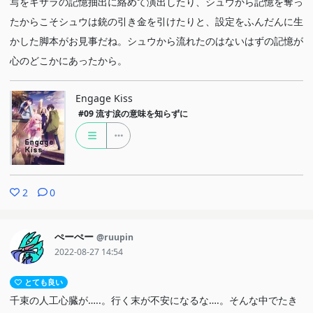
写をキサラの記憶抽出に絡めて演出したり、シュウから記憶を奪っ
たからこそシュウは銃の引き金を引けたりと、設定をふんだんに生
かした脚本がお見事だね。シュウから流れたのはないはずの記憶が
心のどこかにあったから。
Engage Kiss
#09
流す涙の意味を知らずに
2
0
ぺーぺー
@ruupin
2022-08-27 14:54
とても良い
千束の人工心臓が…..。行く末が不安になるな….。そんな中でたき