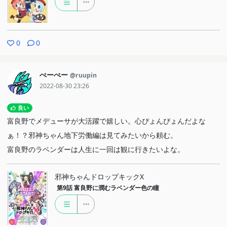
0
0
ぺーぺー
@ruupin
2022-08-30 23:26
良い
富良野でメデューサが大活躍で嬉しい。心ぴょんぴょんだよな
ぁ！？邪神ちゃん地下労働編は見てみたいから頼む。
富良野のラベンダーは人生に一回は観に行きたいよな。
邪神ちゃんドロップキックX
第9話
富良野に潤むラベンダー色の瞳