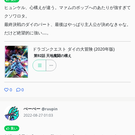
ヒュンケル、心構えが違う。マァムのポップへのあたりが強すぎて
クソワロタ。
最終決戦のダイのパート、最後はやっぱり主人公が決めなきゃな。
だけど絶望的に強い….。
ドラゴンクエスト ダイの大冒険 (2020年版)
第92話
天地魔闘の構え
0
0
ぺーぺー
@ruupin
2022-08-27 01:03
良い