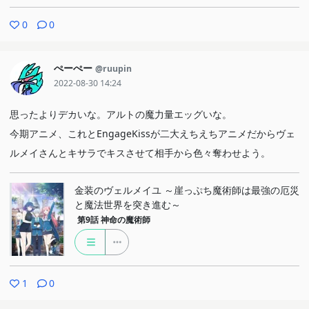
0
0
ぺーぺー
@ruupin
2022-08-30 14:24
思ったよりデカいな。アルトの魔力量エッグいな。
今期アニメ、これとEngageKissが二大えちえちアニメだからヴェ
ルメイさんとキサラでキスさせて相手から色々奪わせよう。
金装のヴェルメイユ ～崖っぷち魔術師は最強の厄災
と魔法世界を突き進む～
第9話
神命の魔術師
1
0