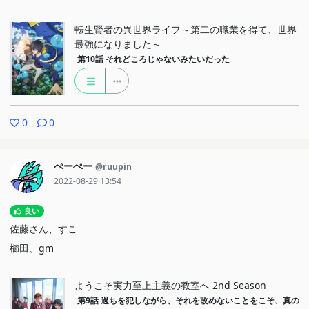
転生賢者の異世界ライフ～第二の職業を得て、世界
最強になりました～
第10話
それどころじゃないみたいだった
0
0
ぺーぺー
@ruupin
2022-08-29 13:54
良い
佐藤さん、すこ
櫛田、gm
ようこそ実力至上主義の教室へ 2nd Season
第9話
過ちを犯しながら、それを改めないことをこそ、真の