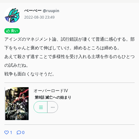
ぺーぺー
@ruupin
2022-08-30 23:49
良い
アインズのマネジメント論、試行錯誤が凄くて普通に感心する。部
下をちゃんと褒めて伸ばしていけ。締めるところは締める。
あえて殺さず逃すことで多様性を受け入れる土壌を作るのもひとつ
の試みだね。
戦争も面白くなりそうだ。
オーバーロードⅣ
第9話
滅亡への始まり
1
0