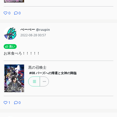
0
0
ぺーぺー
@ruupin
2022-08-28 00:57
良い
お米食べろ！！！！！
黒の召喚士
#08
パーズへの帰還と女神の降臨
1
0