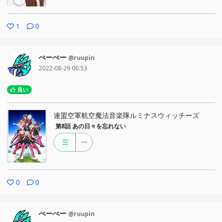
1
0
ぺーぺー
@ruupin
2022-08-29 06:53
良い
連盟空軍航空魔法音楽隊ルミナスウィッチーズ
第8話
あの日々を忘れない
0
0
ぺーぺー
@ruupin