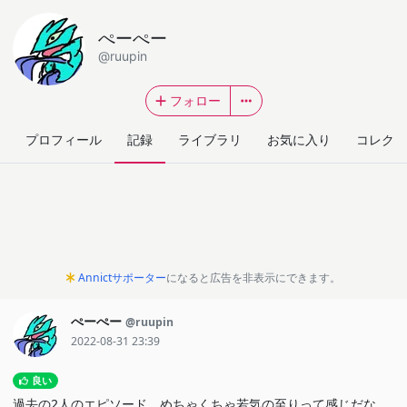
ぺーぺー
@ruupin
フォロー
プロフィール
記録
ライブラリ
お気に入り
コレクシ
Annictサポーター
になると広告を非表示にできます。
ぺーぺー
@ruupin
2022-08-31 23:39
良い
過去の2人のエピソード、めちゃくちゃ若気の至りって感じだな