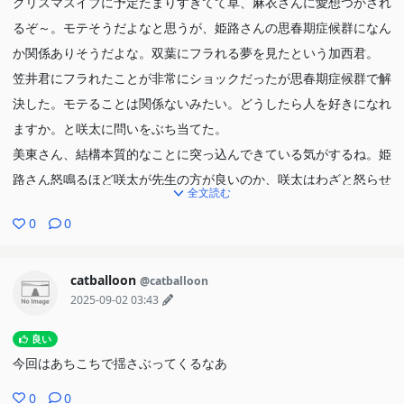
クリスマスイブに予定たまりすぎてて草、麻衣さんに愛想つかされ
るぞ～。モテそうだよなと思うが、姫路さんの思春期症候群になん
か関係ありそうだよな。双葉にフラれる夢を見たという加西君。
笠井君にフラれたことが非常にショックだったが思春期症候群で解
決した。モテることは関係ないみたい。どうしたら人を好きになれ
ますか。と咲太に問いをぶち当てた。
美東さん、結構本質的なことに突っ込んできている気がするね。姫
路さん怒鳴るほど咲太が先生の方が良いのか、咲太はわざと怒らせ
全文読む
たのか。双葉を巻き込んでいて草、加西君の話的に姫路さんは敵に
0
0
見えたのかもしれないな。岩見沢寧々？顔がどう見ても霧島透子な
のだが…。
catballoon
@catballoon
2025-09-02 03:43
良い
今回はあちこちで揺さぶってくるなあ
0
0