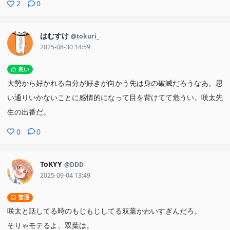
2
0
はむすけ
@tokuri_
2025-08-30 14:59
良い
大勢から好かれる自分が好きが向かう先は身の破滅だろうなあ。思
い通りいかないことに感情的になって目を背けてて危うい。咲太先
生の出番だ。
0
0
ToKYY
@DDD
2025-09-04 13:49
普通
咲太と話してる時のもじもじしてる双葉かわいすぎんだろ。
そりゃモテるよ、双葉は。