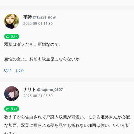
宇詩
@1529s_now
2025-09-01 11:30
良い
双葉はダメだぞ、新婚なので。
魔性の女よ。お前も吸血鬼にならないか
1
0
ナリト
@hajime_0507
2025-08-31 05:59
良い
教え子から告白されて戸惑う双葉が可愛い、モテる姫路さんが心配
な加西。双葉に振られる夢を見ても折れない加西は強い、いいぞ折
れるな