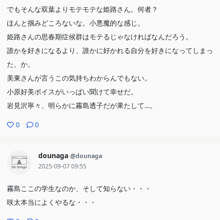
でもそんな双葉よりモテモテな姫路さん。何者？
ほんと掴みどころないな。小悪魔的な感じ。
姫路さんの思春期症候群はモテるじゃなければなんだろう。
誰かを好きになるより、誰かに好かれる自分を好きになってしまっ
た、か。
美東さんが言うこの気持ちわからんでもない。
小原好美ボイスがいっぱい聞けて幸せだ。
岩見沢寧々、明らかに霧島透子だが果たして…。
0
0
dounaga
@dounaga
2025-09-07 09:55
霧島ここの学生なのか、そして知らない・・・
咲太本当によくやるな・・・