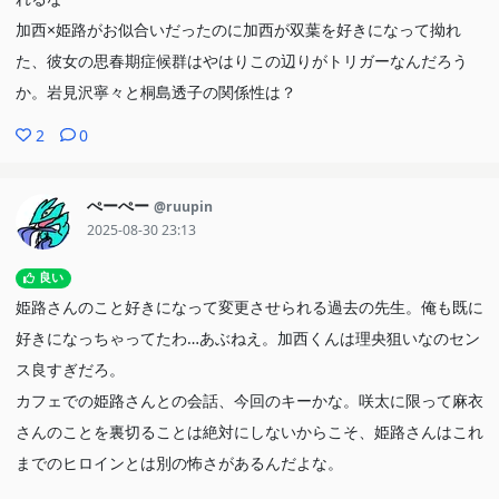
加西×姫路がお似合いだったのに加西が双葉を好きになって拗れ
た、彼女の思春期症候群はやはりこの辺りがトリガーなんだろう
か。岩見沢寧々と桐島透子の関係性は？
2
0
ぺーぺー
@ruupin
2025-08-30 23:13
良い
姫路さんのこと好きになって変更させられる過去の先生。俺も既に
好きになっちゃってたわ…あぶねえ。加西くんは理央狙いなのセン
ス良すぎだろ。
カフェでの姫路さんとの会話、今回のキーかな。咲太に限って麻衣
さんのことを裏切ることは絶対にしないからこそ、姫路さんはこれ
までのヒロインとは別の怖さがあるんだよな。