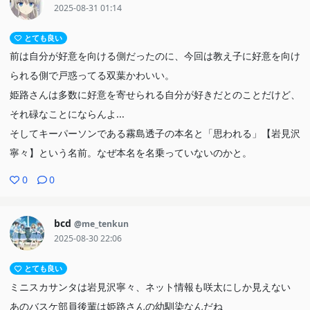
関わっている。なのに紗良は欲しいものが手に入りそうにもない。
2025-08-31 01:14
というより、紗良は自身の渇望を抑えきれていない点に無自覚であ
とても良い
るように見えるね
前は自分が好意を向ける側だったのに、今回は教え子に好意を向け
彼女は他人に恋愛感情を与えられるのに、自分を好きになってくれ
られる側で戸惑ってる双葉かわいい。
る相手から恋愛感情を与えられなかった
姫路さんは多数に好意を寄せられる自分が好きだとのことだけど、
それ碌なことにならんよ...
そんな彼女に対して、思わせ振りな態度を取られ続けている咲太は
そしてキーパーソンである霧島透子の本名と「思われる」【岩見沢
何処までものらりくらりだね
寧々】という名前。なぜ本名を名乗っていないのかと。
咲太は紗良に何をされても彼女を好きにならないと確信している。
自分を好いてくれる麻衣を好いていて、麻衣も同じだけの愛情を返
0
0
しているから。これは紗良の理想形だろうね
でも、咲太しか観測できない紗良はその現実を理解しない。なら
bcd
@me_tenkun
ば、咲太が紗良に見せた双葉との会話はかなり意地悪だね。紗良は
2025-08-30 22:06
またしても欲しいものが手に入らないかもしれない。この揺さぶり
とても良い
は彼女にどれだけ効いてしまったのかな？
ミニスカサンタは岩見沢寧々、ネット情報も咲太にしか見えない
あのバスケ部員後輩は姫路さんの幼馴染なんだね