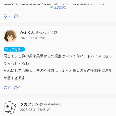
次回予告の美東美織(?)「さすが梓川くん，ブタ野郎だね」が楽しそ
全文読む
うで良い。
2
0
かぁくん
@kakun_1127
2025-09-10 06:01
とても良い
同じモテる側の美東美織からの視点はマジで良いアドバイスになっ
てらっしゃるわ
それにしても咲太、そのやり方はちょっと高１の女の子相手に意地
が悪すぎるよ...
0
0
タカツテム
@takatsutemu
2025-08-31 03:48