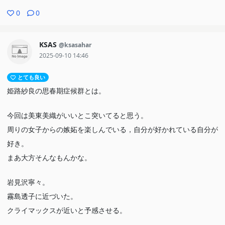
0
0
KSAS
@ksasahar
2025-09-10 14:46
とても良い
姫路紗良の思春期症候群とは。
今回は美東美織がいいとこ突いてると思う。
周りの女子からの嫉妬を楽しんでいる，自分が好かれている自分が
好き。
まあ大方そんなもんかな。
岩見沢寧々。
霧島透子に近づいた。
クライマックスが近いと予感させる。