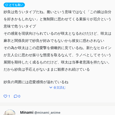
とても良い
紗良は危ういタイプだね。脆いという意味ではなく「この娘は自分
を好きかもしれない」と無制限に思わせてくる素振りが厄介という
意味で危ういタイプ
その感覚を現状向けられているのが咲太となるわけだけど、咲太は
麻衣と関係良好で紗良が好みでもないから彼女に惑わされない
その為か咲太はこの恋愛撃を俯瞰的に見ているね。新たなヒロイン
が主人公に思わせ振りな態度を取るなんて、ラノベとしてそういう
展開を期待したく成るものだけど、咲太は当事者意識を持たない。
だから紗良は手応えがないままに観察され続けている
紗良の周囲には恋愛感情が溢れているね
全文読む
幼馴染のような加西とは恋愛に発展する筈がそうはならず。手に入
る筈だった恋愛が手に入らなかった紗良を中核にして、皆が恋愛に
1
0
惑わされている
双葉と加西、紗良の先輩と友達、山田と吉和。それらに紗良は強く
Minami
@minami_anime