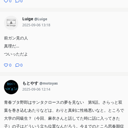
0
0
Luige
@Luige
2025-09-06 13:18
前ガン見の人
真理だ…
ついっただよ
0
0
もとやす
@motoyas
2025-09-06 12:14
青春ブタ野郎はサンタクロースの夢を見ない 第9話。さらっと双
葉を巻き込むあたりなどは、わりと真剣に性格悪いなと。ところで
大学の同級生？（今回、麻衣さんと話してた時に話に入ってきた
子）の子はどういう立ち位置なんだろう。今までのところ思春期症