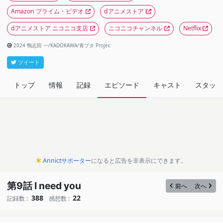
Amazon プライム・ビデオ
dアニメストア
dアニメストア ニコニコ支店
ニコニコチャンネル
Netflix
2024 鴨志田 一/KADOKAWA/青ブタ Projec
ツイート
トップ
情報
記録
エピソード
キャスト
スタッフ
Annictサポーター
になると広告を非表示にできます。
第9話 I need you
前へ
次へ
388
22
記録数 :
感想数 :