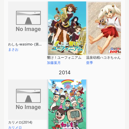
わしも-wasimo- (第2シリーズ)
まさお
響け！ユーフォニアム
温泉幼精ハコネちゃん
加藤葉月
亜季
2014
カリメロ(2014)
カリメロ