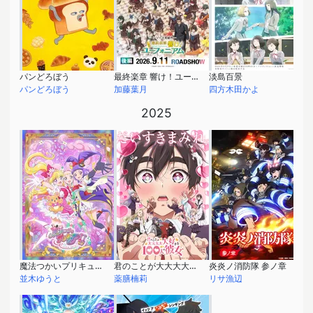
パンどろぼう
最終楽章 響け！ユーフォニアム 後編
淡島百景
パンどろぼう
加藤葉月
四方木田かよ
2025
魔法つかいプリキュア！！～MIRAI DAYS～
君のことが大大大大大好きな100人の彼女 第2期
炎炎ノ消防隊 参ノ章
並木ゆうと
薬膳楠莉
リサ漁辺