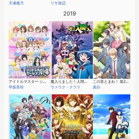
天瀬優乃
リサ漁辺
2019
アイドルマスター シンデレラガールズ劇場 CLIMAX SEASON
魔入りました！入間くん
この音とまれ！ 第2クール
早坂美玲
ウァラク・クララ
真白