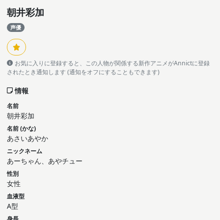
朝井彩加
声優
お気に入りに登録すると、この人物が関係する新作アニメがAnnictに登録
されたとき通知します (通知をオフにすることもできます)
情報
名前
朝井彩加
名前 (かな)
あさいあやか
ニックネーム
あーちゃん、あやチュー
性別
女性
血液型
A型
身長