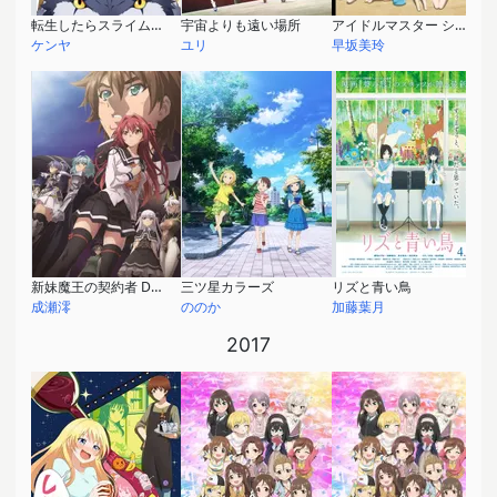
転生したらスライムだった件
宇宙よりも遠い場所
アイドルマスター シンデレラガールズ劇場 3rd SEASON
ケンヤ
ユリ
早坂美玲
新妹魔王の契約者 DEPARTURES
三ツ星カラーズ
リズと青い鳥
成瀬澪
ののか
加藤葉月
2017