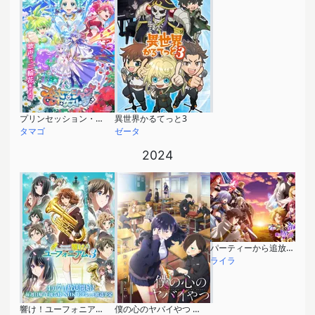
プリンセッション・オーケストラ
異世界かるてっと3
タマゴ
ゼータ
2024
パーティーから追放されたその治癒師、実は最強につき
ライラ
響け！ユーフォニアム3
僕の心のヤバイやつ 第2期