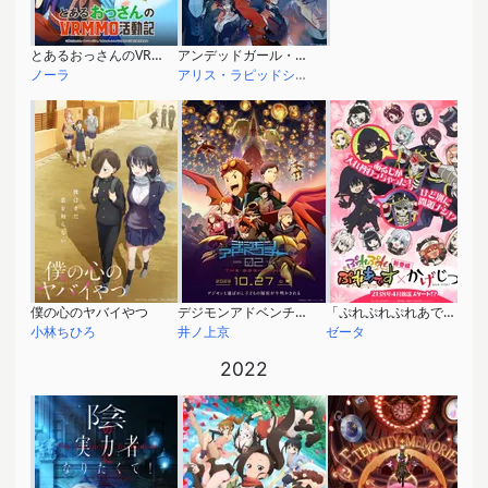
とあるおっさんのVRMMO活動記
アンデッドガール・マーダーファルス
ノーラ
アリス・ラピッドショット
僕の心のヤバイやつ
デジモンアドベンチャー02 THE BEGINNING
「ぷれぷれぷれあです」×「かげじつ！」 コラボアニメ
小林ちひろ
井ノ上京
ゼータ
2022