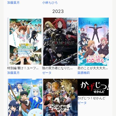
加藤葉月
小林ちひろ
2023
特別編 響け！ユーフォニアム～アンサンブルコンテスト～
陰の実力者になりたくて！ 2nd season
君のことが大大大大大好きな100人の彼女
加藤葉月
ゼータ
薬膳楠莉
かげじつ！せかんど
ゼータ