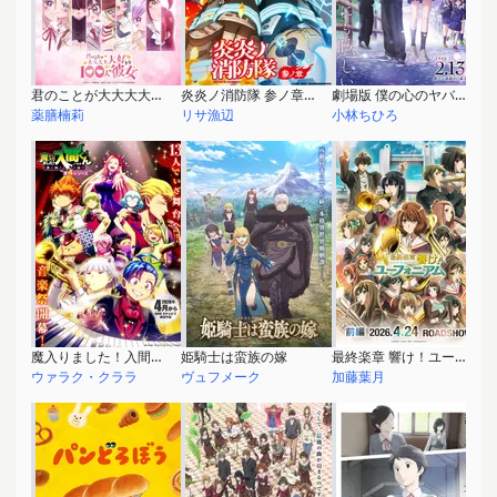
君のことが大大大大大好きな100人の彼女 第3期
炎炎ノ消防隊 参ノ章 第2クール
劇場版 僕の心のヤバイやつ
薬膳楠莉
リサ漁辺
小林ちひろ
魔入りました！入間くん 第4シリーズ
姫騎士は蛮族の嫁
最終楽章 響け！ユーフォニアム 前編
ウァラク・クララ
ヴュフメーク
加藤葉月