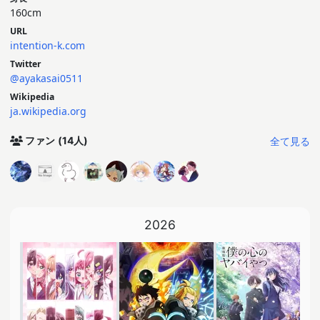
160cm
URL
intention-k.com
Twitter
@ayakasai0511
Wikipedia
ja.wikipedia.org
全て見る
ファン
(14人)
2026