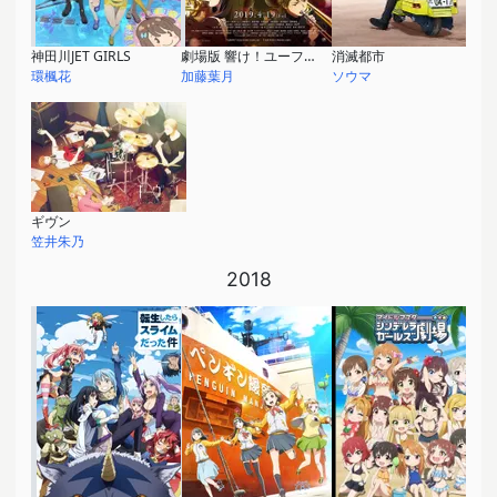
神田川JET GIRLS
劇場版 響け！ユーフォニアム～誓いのフィナーレ～
消滅都市
環楓花
加藤葉月
ソウマ
ギヴン
笠井朱乃
2018