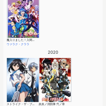
魔入りました！入間くん 第2シリーズ
ウァラク・クララ
2020
ストライク・ザ・ブラッドIV
炎炎ノ消防隊 弐ノ章