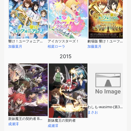
響け！ユーフォニアム2
アイカツスターズ！
劇場版 響け！ユーフォニアム～北宇治高校吹奏楽部へようこそ～
加藤葉月
桜庭ローラ
加藤葉月
2015
わしも-wasimo-(第3シリーズ)
まさお
新妹魔王の契約者 BURST
新妹魔王の契約者
成瀬澪
成瀬澪