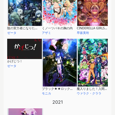
陰の実力者になりたくて！
くノ一ツバキの胸の内
CINDERELLA GIRLS 10th Anniversary Celebration Animation 「ETERNITY MEMORIES」
ゼータ
アザミ
早坂美玲
かげじつ！
ゼータ
ブラック★★ロックシューター DAWN FALL
魔入りました！入間くん 第3シリーズ
モニカ
ウァラク・クララ
2021