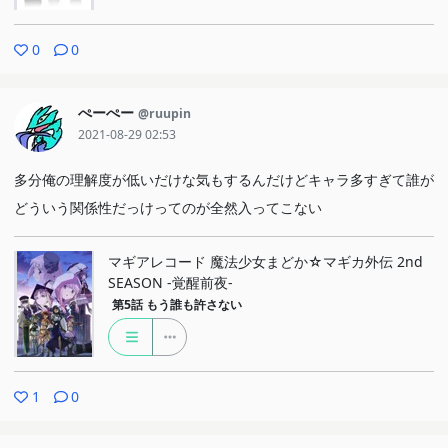
0
0
ぺーぺー
@ruupin
2021-08-29 02:53
多分俺の理解度が低いだけな気もするんだけどキャラ多すぎて誰が
どういう関係性だっけってのが全然入ってこない
マギアレコード 魔法少女まどか☆マギカ外伝 2nd
SEASON ‐覚醒前夜‐
第5話
もう誰も許さない
1
0