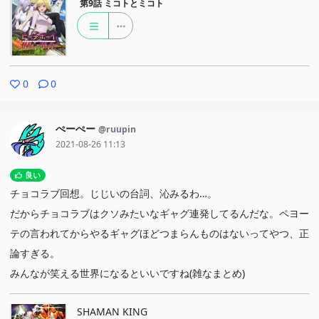
第9話
ミコトとミコト
0
0
ぺーぺー
@ruupin
2021-08-26 11:13
良い
チョコラブ回想。じじいの台詞、沁みるわ…。
だからチョコラブはクソみたいなギャグ連発してるんだな。ペヨー
テの言われてからやるギャグほどつまらんものはないってやつ、正
論すぎる。
みんなが笑える世界になるといいですね(雑なまとめ)
SHAMAN KING