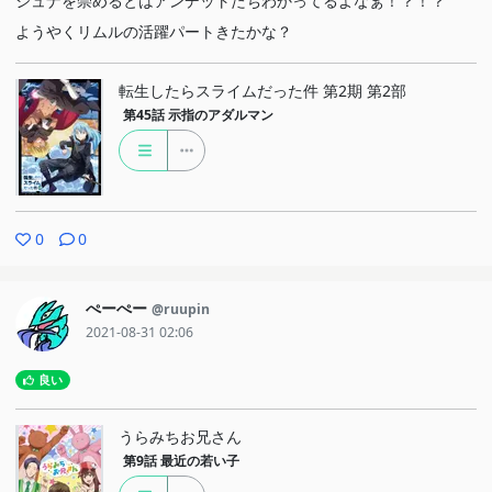
シュナを崇めるとはアンデットたちわかってるよなぁ！？！？
ようやくリムルの活躍パートきたかな？
転生したらスライムだった件 第2期 第2部
第45話
示指のアダルマン
0
0
ぺーぺー
@ruupin
2021-08-31 02:06
良い
うらみちお兄さん
第9話
最近の若い子