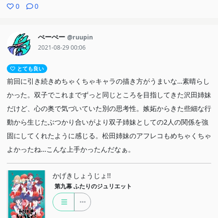
0
0
ぺーぺー
@ruupin
2021-08-29 00:06
とても良い
前回に引き続きめちゃくちゃキャラの描き方がうまいな…素晴らし
かった。双子でこれまでずっと同じところを目指してきた沢田姉妹
だけど、心の奥で気づいていた別の思考性。嫉妬からきた些細な行
動から生じたぶつかり合いがより双子姉妹としての2人の関係を強
固にしてくれたように感じる。松田姉妹のアフレコもめちゃくちゃ
よかったね…こんな上手かったんだなぁ。
かげきしょうじょ!!
第九幕
ふたりのジュリエット