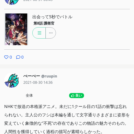
出会って5秒でバトル
第8話
護衛官
0
0
ぺーぺー
@ruupin
2021-08-30 14:36
全体
良い
NHKで放送の本格派アニメ。未だに1クール目の1話の衝撃は忘れ
られない。主人公のフシは本編を通して文字通りさまざまに姿形を
変えていく象徴的な”不死”の存在でありこの物語の魅力そのもの。
人間性を獲得していく過程の描写が素晴らしかった。