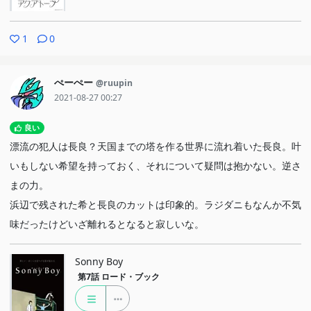
1
0
ぺーぺー
@ruupin
2021-08-27 00:27
良い
漂流の犯人は長良？天国までの塔を作る世界に流れ着いた長良。叶
いもしない希望を持っておく、それについて疑問は抱かない。逆さ
まの力。
浜辺で残された希と長良のカットは印象的。ラジダニもなんか不気
味だったけどいざ離れるとなると寂しいな。
Sonny Boy
第7話
ロード・ブック