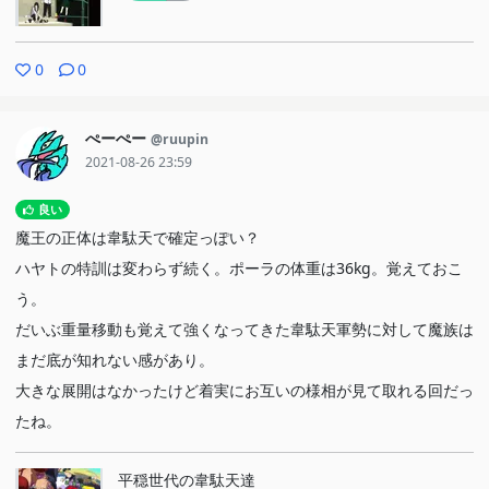
0
0
ぺーぺー
@ruupin
2021-08-26 23:59
良い
魔王の正体は韋駄天で確定っぽい？
ハヤトの特訓は変わらず続く。ポーラの体重は36kg。覚えておこ
う。
だいぶ重量移動も覚えて強くなってきた韋駄天軍勢に対して魔族は
まだ底が知れない感があり。
大きな展開はなかったけど着実にお互いの様相が見て取れる回だっ
たね。
平穏世代の韋駄天達