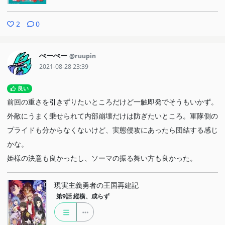
2
0
ぺーぺー
@ruupin
2021-08-28 23:39
良い
前回の重さを引きずりたいところだけど一触即発でそうもいかず。
外敵にうまく乗せられて内部崩壊だけは防ぎたいところ。軍隊側の
プライドも分からなくないけど、実態侵攻にあったら団結する感じ
かな。
姫様の決意も良かったし、ソーマの振る舞い方も良かった。
現実主義勇者の王国再建記
第9話
縦横、成らず