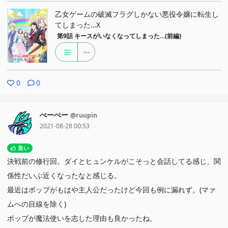
乙女ゲームの破滅フラグしかない悪役令嬢に転生し
てしまった…X
第9話
キースがいなくなってしまった…(前編)
0
0
ぺーぺー
@ruupin
2021-08-28 00:53
良い
決戦前の修行回。ダイとヒュンケルがこそっと会話してる感じ、関
係性だいぶ近くなったなと感じる。
最近はポップがもはや主人公だったけど今回も例に漏れず。(マァ
ムへの目線を除く)
ポップが魔法使いを志した理由も良かったね。