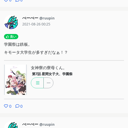
ぺーぺー
@ruupin
2021-08-26 00:25
良い
学園祭は鉄板。
キモータ大学生が多すぎだなぁ！？
女神寮の寮母くん。
第7話
星間女子大、学園祭
0
0
ぺーぺー
@ruupin