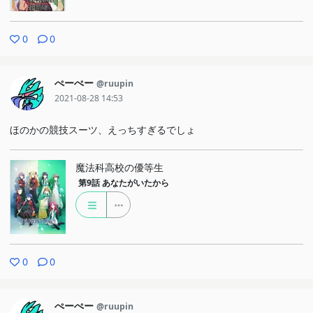
0
0
ぺーぺー
@ruupin
2021-08-28 14:53
ほのかの競技スーツ、えっちすぎるでしょ
魔法科高校の優等生
第9話
あなたがいたから
0
0
ぺーぺー
@ruupin