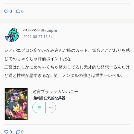
0
0
ぺーぺー
@ruupin
2021-08-27 13:54
シアがエプロン姿でかがみ込んだ時のカット、気合とこだわりを感
じでめちゃくちゃ評価ポイントだな
二宮はたしかにめちゃくちゃ努力してるし天才的な発想するんだけ
ど運と性根が悪すぎるな…笑 メンタルの強さは世界一レベル。
迷宮ブラックカンパニー
第8話
狂気的な兵器
0
0