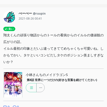
ぺーぺー
@ruupin
2021-08-26 00:41
良い
翔太くんの頑張り物語からのトールの看病からのイルルの価値観の
広がりの話。
イルル最初の印象とだいぶ違ってきててめちゃくちゃ可愛いね。し
かもでかい。タケといいコンビだしタケのポジション羨ましすぎな
いか？
小林さんちのメイドラゴンS
第8話
世界に一つだけの(好きな言葉を続けてください)
0
0