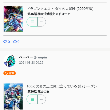
ドラゴンクエスト ダイの大冒険 (2020年版)
第46話
極大消滅呪文メドローア
0
0
ぺーぺー
@ruupin
2021-08-28 00:25
普通
100万の命の上に俺は立っている 第2シーズン
第20話
死出の旅