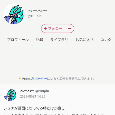
ぺーぺー
@ruupin
フォロー
プロフィール
記録
ライブラリ
お気に入り
コレクシ
Annictサポーター
になると広告を非表示にできます。
ぺーぺー
@ruupin
2021-08-31 14:25
シュナが画面に映ってる時だけが癒し