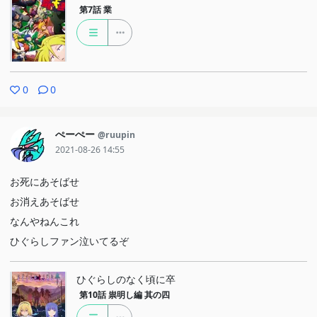
第7話
業
0
0
ぺーぺー
@ruupin
2021-08-26 14:55
お死にあそばせ
お消えあそばせ
なんやねんこれ
ひぐらしファン泣いてるぞ
ひぐらしのなく頃に卒
第10話
祟明し編 其の四