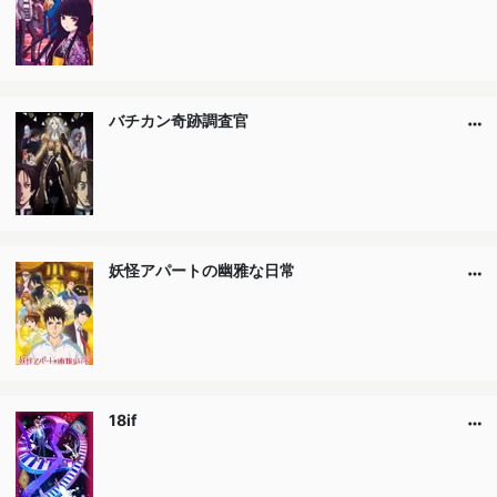
バチカン奇跡調査官
妖怪アパートの幽雅な日常
18if