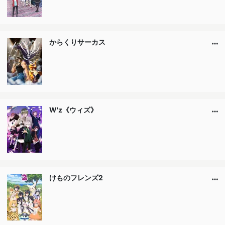
からくりサーカス
W'z《ウィズ》
けものフレンズ2