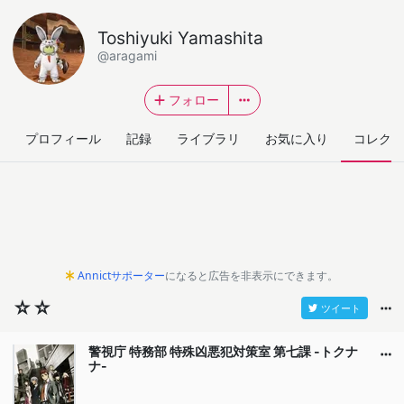
Toshiyuki Yamashita
@aragami
フォロー
プロフィール
記録
ライブラリ
お気に入り
コレクシ
Annictサポーター
になると広告を非表示にできます。
☆☆
ツイート
警視庁 特務部 特殊凶悪犯対策室 第七課 -トクナ
ナ-