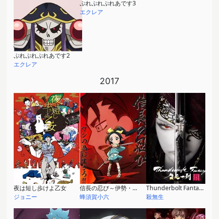
ぷれぷれぷれあです3
エクレア
ぷれぷれぷれあです2
エクレア
2017
夜は短し歩けよ乙女
信長の忍び～伊勢・金ヶ崎篇～
Thunderbolt Fantasy 生死一劍
ジョニー
蜂須賀小六
殺無生