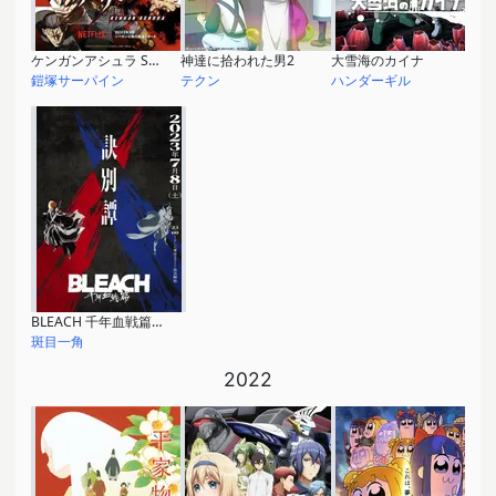
ケンガンアシュラ Season2
神達に拾われた男2
大雪海のカイナ
鎧塚サーパイン
テクン
ハンダーギル
BLEACH 千年血戦篇ｰ訣別譚ｰ
斑目一角
2022