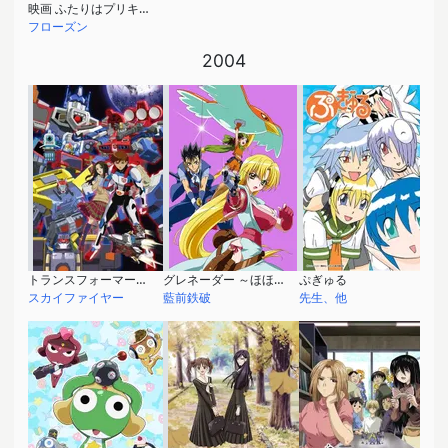
映画 ふたりはプリキュア Max Heart 2 雪空のともだち
フローズン
2004
トランスフォーマースーパーリンク
グレネーダー ～ほほえみの閃士～
ぷぎゅる
スカイファイヤー
藍前鉄破
先生、他