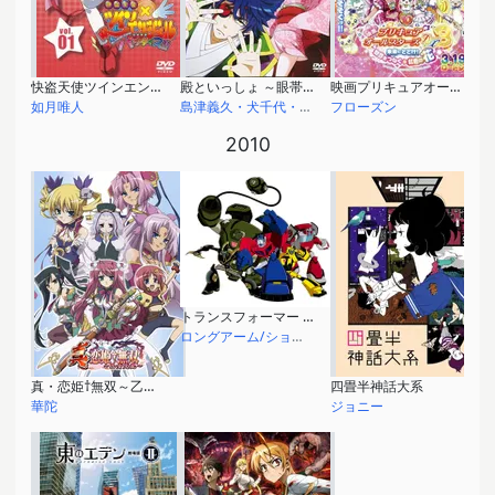
快盗天使ツインエンジェル ～キュンキュン☆ときめきパラダイス!!～
殿といっしょ ～眼帯の野望～
映画プリキュアオールスターズDX3 未来にとどけ！世界をつなぐ☆虹色の花
如月唯人
島津義久・犬千代・前田利家
フローズン
2010
トランスフォーマー アニメイテッド
ロングアーム/ショックウェーブ
真・恋姫†無双～乙女大乱～
四畳半神話大系
華陀
ジョニー