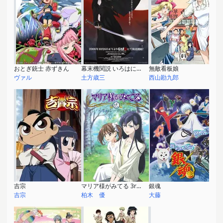
おとぎ銃士 赤ずきん
幕末機関説 いろはにほへと
無敵看板娘
ヴァル
土方歳三
西山勘九郎
吉宗
マリア様がみてる 3rdシーズンOVA
銀魂
吉宗
柏木 優
大藤