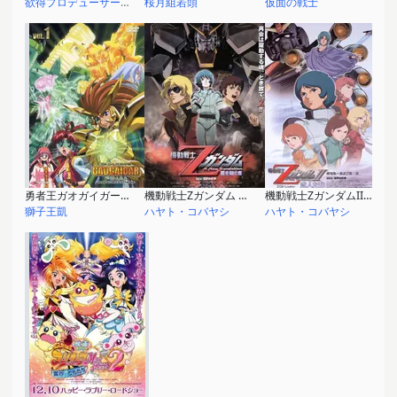
欲得プロデューサー(5話)、平凡プロデューサー(6話)、色欲プロデューサー(7話)、SATZのドン(10話)、原作者(?)(13話)
桜月組若頭
仮面の戦士
勇者王ガオガイガーFINAL GRAND GLORIOUS GATHERING
機動戦士Zガンダム 星を継ぐ者
機動戦士ZガンダムII−恋人たち−
獅子王凱
ハヤト・コバヤシ
ハヤト・コバヤシ