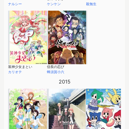
ナルシー
ケンケン
殺無生
装神少女まとい
信長の忍び
カリオテ
蜂須賀小六
2015