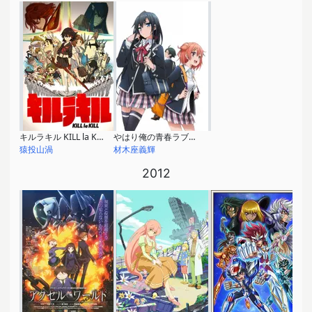
キルラキル KILL la KILL
やはり俺の青春ラブコメはまちがっている。
猿投山渦
材木座義輝
2012