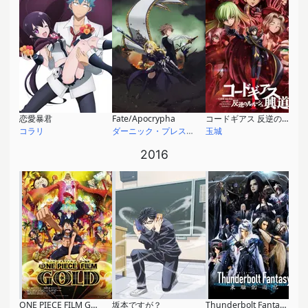
恋愛暴君
Fate/Apocrypha
コードギアス 反逆のルルーシュI 興道
コラリ
ダーニック・プレストーン・ユグドミレニア
玉城
2016
ONE PIECE FILM GOLD
坂本ですが？
Thunderbolt Fantasy 東離劍遊紀