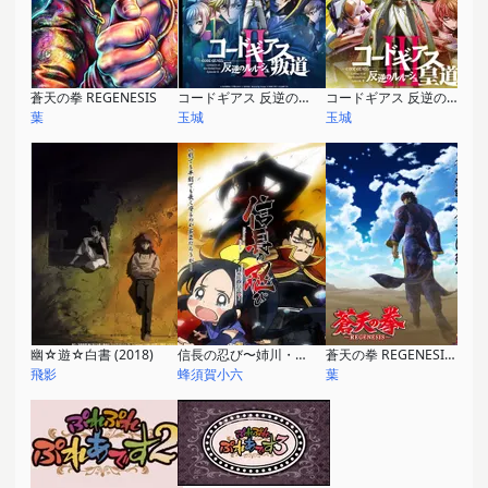
蒼天の拳 REGENESIS
コードギアス 反逆のルルーシュII 叛道
コードギアス 反逆のルルーシュIII 皇道
葉
玉城
玉城
幽☆遊☆白書 (2018)
信長の忍び〜姉川・石山篇〜
蒼天の拳 REGENESIS 第2期
飛影
蜂須賀小六
葉