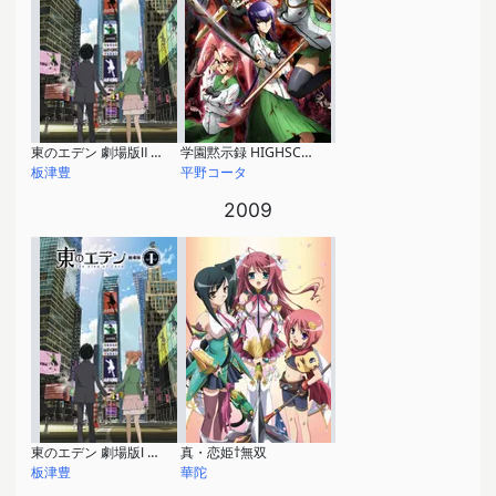
東のエデン 劇場版Ⅱ Paradise Lost
学園黙示録 HIGHSCHOOL OF THE DEAD
板津豊
平野コータ
2009
東のエデン 劇場版Ⅰ The King of Eden
真・恋姫†無双
板津豊
華陀