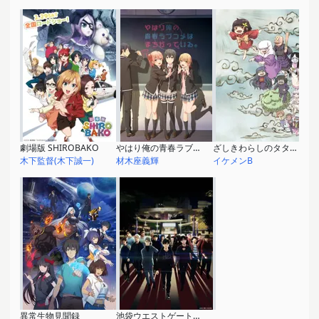
劇場版 SHIROBAKO
やはり俺の青春ラブコメはまちがっている。完
ざしきわらしのタタミちゃん
木下監督(木下誠一)
材木座義輝
イケメンB
異常生物見聞録
池袋ウエストゲートパーク