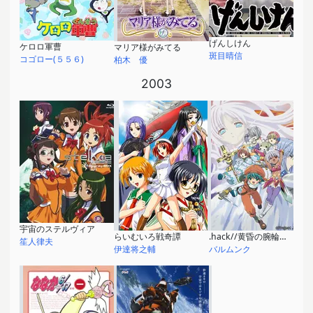
げんしけん
ケロロ軍曹
マリア様がみてる
斑目晴信
コゴロー(５５６)
柏木 優
2003
宇宙のステルヴィア
らいむいろ戦奇譚
.hack//黄昏の腕輪伝説
笙人律夫
伊達将之輔
バルムンク