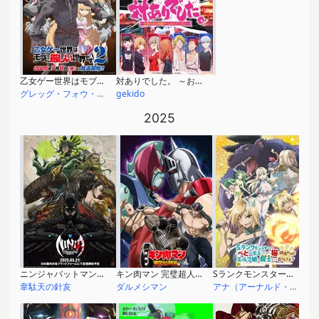
乙女ゲー世界はモブに厳しい世界です2
対ありでした。 ～お嬢さまは格闘ゲームなんてしない～
グレッグ・フォウ・セバーグ
gekido
2025
ニンジャバットマン対ヤクザリーグ
キン肉マン 完璧超人始祖編 Season 2
Sランクモンスターの《ベヒーモス》だけど、猫と間違われてエルフ娘の騎士として暮らしてます
韋駄天の針亥
ダルメシマン
アナ（アーナルド・ホズィルズネッガー）