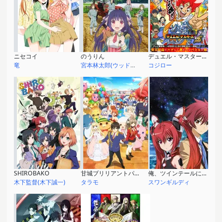
ニセコイ
のうりん
デュエル・マスターズ VS
竜
宮本林太郎(ウッドマン林太郎)
コジロー
SHIROBAKO
甘城ブリリアントパーク
俺、ツインテールになります。
木下監督(木下誠一)
タラモ
スワンギルディ