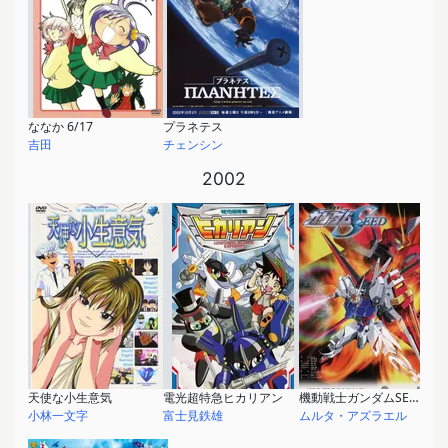
ななか 6/17
プラネテス
吉田
チェンシン
2002
天使な小生意気
電光超特急ヒカリアン
機動戦士ガンダムSEED
小林一文字
富士見鉄雄
ムルタ・アズラエル