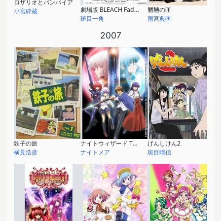
ロザリオとバンパイア
劇場版 BLEACH Fade to Black 君の名を呼ぶ
魍魎の匣
小宮砕蔵
斑目一角
雨宮典匡
2007
鉄子の旅
ナイトウィザード The ANIMATION
げんしけん2
横見浩彦
ナイトメア
斑目晴信