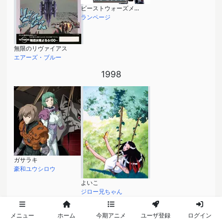
ビーストウォーズメタルス 超生命体トランスフォーマー
ランページ
無限のリヴァイアス
エアーズ・ブルー
1998
ガサラキ
豪和ユウシロウ
よいこ
ジロー兄ちゃん
1997
メニュー
ホーム
今期アニメ
ユーザ登録
ログイン