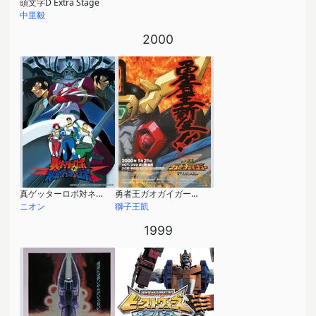
頭文字D Extra Stage
中里毅
2000
真ゲッターロボ対ネオゲッターロボ
勇者王ガオガイガーFINAL
ニオン
獅子王凱
1999