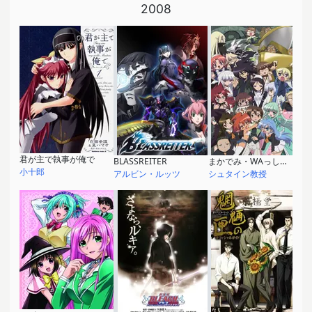
2008
君が主で執事が俺で
BLASSREITER
まかでみ・WAっしょい！
小十郎
アルビン・ルッツ
シュタイン教授