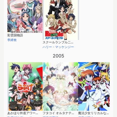
彩雲国物語
李絳攸
スクールランブル二学期
ハリー・マッケンジー
2005
あかほり外道アワーらぶげ
フタコイ オルタナティブ
魔法少女リリカルなのはA's