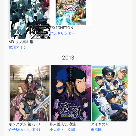
Z/X IGNITION
アレキサンダー
M3-ソノ黒キ鋼-
鷺沼アオシ
2013
キングダム 第2シリーズ
幕末義人伝 浪漫
ダイヤのA
介子坊(かいしぼう)
小太郎・小次郎
東清国