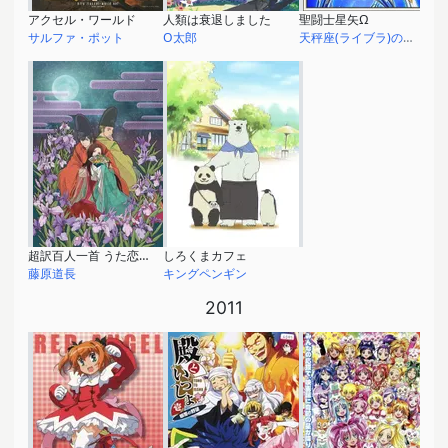
アクセル・ワールド
人類は衰退しました
聖闘士星矢Ω
サルファ・ポット
O太郎
天秤座(ライブラ)の玄武
超訳百人一首 うた恋い。
しろくまカフェ
藤原道長
キングペンギン
2011