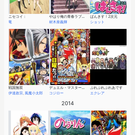
ニセコイ：
やはり俺の青春ラブコメはまちがっている。続
ぱんきす！2次元
竜
材木座義輝
ショット
戦国無双
デュエル・マスターズVSR
ぷれぷれぷれあです
伊達政宗
,
風魔小太郎
コジロー
エクレア
2014