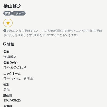
檜山修之
声優
スタッフ
お気に入りに登録すると、この人物が関係する新作アニメがAnnictに登録
されたとき通知します (通知をオフにすることもできます)
情報
名前
檜山修之
名前 (かな)
ひやまのぶゆき
ニックネーム
ひーちゃん、勇者王
性別
男性
誕生日
1967/08/25
血液型