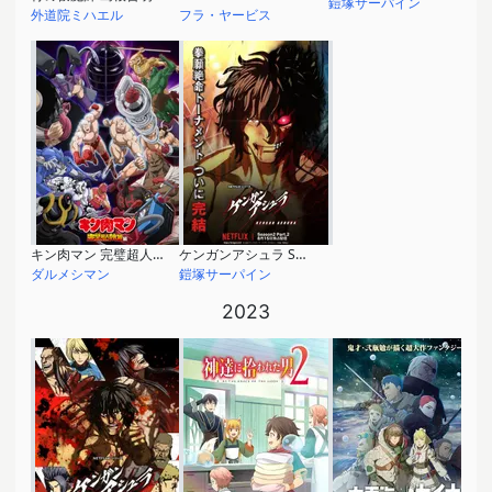
鎧塚サーパイン
外道院ミハエル
フラ・ヤービス
キン肉マン 完璧超人始祖編
ケンガンアシュラ Season2 Part.2
ダルメシマン
鎧塚サーパイン
2023