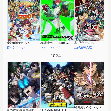
魔神創造伝ワタル
機動戦士Gundam GQuuuuuuX
真･侍伝 YAIBA
赤ペンコーシ
レオ・レオーニ
三好清海入道
2024
範馬刃牙VSケンガンアシュラ
青の祓魔師 島根啓明結社篇
SHAMAN KING FLOWERS