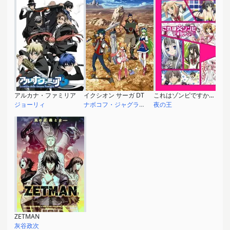
アルカナ・ファミリア
イクシオン サーガ DT
これはゾンビですか？ OF THE DEAD
ジョーリィ
ナボコフ・ジャグラバーク
夜の王
ZETMAN
灰谷政次