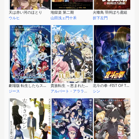
天は赤い河のほとり
地獄楽 第二期
火喰鳥 羽州ぼろ鳶組
ウルヒ
山田浅ェ門十禾
折下左門
劇場版 転生したらスライムだった件 蒼海の涙編
貴族転生 ～恵まれた生まれから最強の力を得る～
北斗の拳 -FIST OF THE NORTH STAR-
ジース
アルバート・アララート
シン