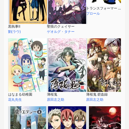
トランスフォーマー アニメイテッド
プロール
黒執事Ⅱ
聖痕のクェイサー
劉(ラウ)
ゲオルグ・タナー
はなまる幼稚園
薄桜鬼
薄桜鬼 碧血録
花丸先生
原田左之助
原田左之助