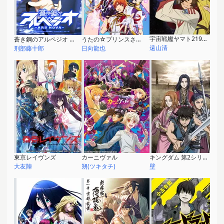
宇宙戦艦ヤマト2199 (TVシリーズ)
蒼き鋼のアルペジオ -アルス･ノヴァ-
うたの☆プリンスさまっ♪ マジLOVE2000％
遠山清
刑部藤十郎
日向龍也
東京レイヴンズ
カーニヴァル
キングダム 第2シリーズ
大友陣
朔(ツキタチ)
壁