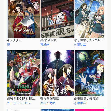
キングダム
銀魂’ 延長戦
恋と選挙とチョコレート
壁
東城歩
佐賀玲二
劇場版 TIGER & BUNNY -The Beginning-
薄桜鬼 黎明録
劇場版 青の祓魔師
ユーリ・ペトロフ
原田左之助
志摩廉造