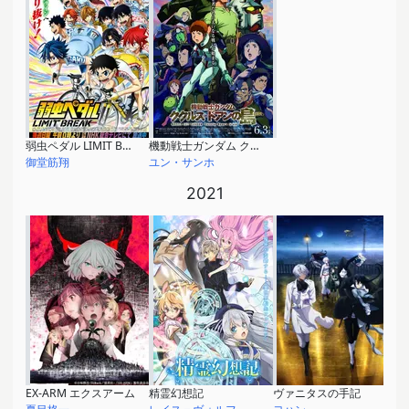
弱虫ペダル LIMIT BREAK
機動戦士ガンダム ククルス・ドアンの島
御堂筋翔
ユン・サンホ
2021
EX-ARM エクスアーム
精霊幻想記
ヴァニタスの手記