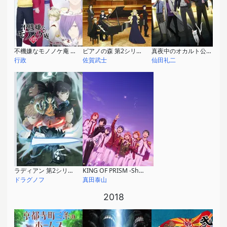
不機嫌なモノノケ庵 續
ピアノの森 第2シリーズ
真夜中のオカルト公務員
行政
佐賀武士
仙田礼二
ラディアン 第2シリーズ
KING OF PRISM -Shiny Seven Stars-
ドラグノフ
真田泰山
2018