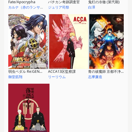
Fate/Apocrypha
バチカン奇跡調査官
鬼灯の冷徹 (第弐期)
カルナ（赤のランサー）
ジュリア司祭
白澤
弱虫ペダル Re:GENERATION
ACCA13区監察課
青の祓魔師 京都不浄王篇
御堂筋翔
リーリウム
志摩廉造