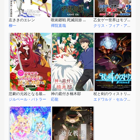
左ききのエレン
呪術廻戦 死滅回游 前編
乙女ゲー世界はモブに厳しい世界です2
柳一
禪院直哉
クリス・フィア・アークライト
悲劇の元凶となる最強外道ラスボス女王は民の為に尽くします。Season２
神の庭付き楠木邸
杖と剣のウィストリア Season2
ジルベール・バトラー
応龍
エドワルド・セルフェンス