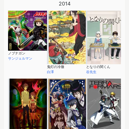
2014
ノブナガン
サンジェルマン
鬼灯の冷徹
となりの関くん
白澤
谷先生