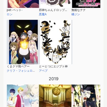
pet -ペット-
邪神ちゃんドロップキック’
無能なナナ
ロン
悪魔A
橘ジン
くまクマ熊ベアー
とーとつにエジプト神
クリフ・フォシュローゼ
アペプ
2019