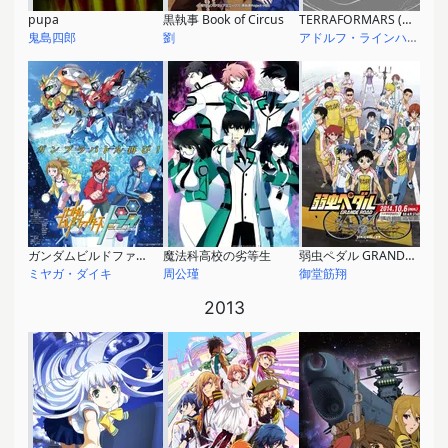
pupa
黒執事 Book of Circus
TERRAFORMARS (テラフォーマーズ)
鬼島四郎
劉
アドルフ・ラインハルト
ガンダムビルドファイターズトライ
魔法科高校の劣等生
弱虫ペダル GRANDE ROAD
ミヤガ・ダイキ
周公瑾
御堂筋翔
2013