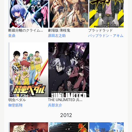
断裁分離のクライムエッジ
劇場版 薄桜鬼
ブラッドラッド
皇鼎
原田左之助
パップラドン・アキム
弱虫ペダル
THE UNLIMITED 兵部京介
御堂筋翔
兵部京介
2012