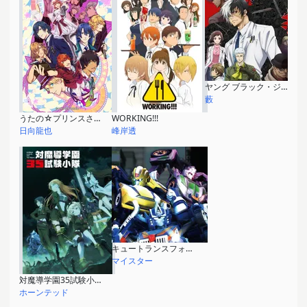
ヤング ブラック・ジャック
藪
うたの☆プリンスさまっ♪ マジLOVEレボリューションズ
WORKING!!!
日向龍也
峰岸透
キュートランスフォーマー さらなる人気者への道
マイスター
対魔導学園35試験小隊
ホーンテッド