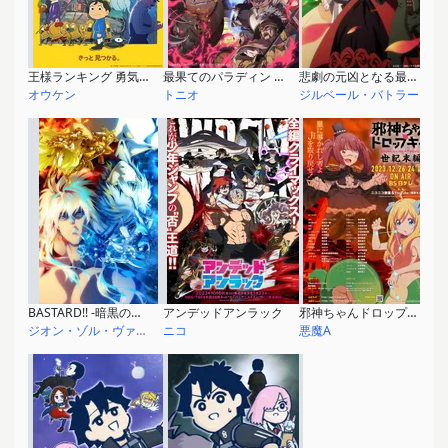
王様ランキング 勇気の宝箱
最果てのパラディン 鉄錆の山の王
悲劇の元凶となる最強外道ラスボス女王は民の為に尽くします。
オウケン
トニオ
ジルベール・バトラー
BASTARD!! -暗黒の破壊神- 地獄の鎮魂歌編
アンデッドアンラック
邪神ちゃんドロップキック【世紀末編】
ジオン・ゾル・ヴァンデンヴァーグ
ニコ
悪魔A