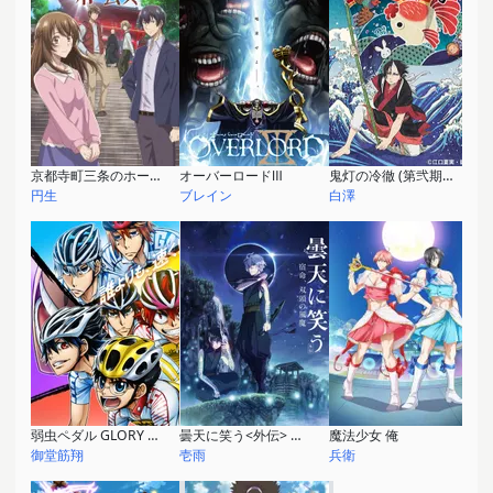
京都寺町三条のホームズ
オーバーロードⅢ
鬼灯の冷徹 (第弐期その弐)
円生
ブレイン
白澤
弱虫ペダル GLORY LINE
曇天に笑う<外伝> ～宿命、双頭の風魔～
魔法少女 俺
御堂筋翔
壱雨
兵衛