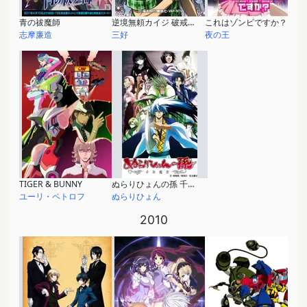
青の祓魔師
逆境無頼カイジ 破戒録篇
これはゾンビですか？
志摩廉造
三好
夜の王
TIGER & BUNNY
ぬらりひょんの孫 千年魔京
ユーリ・ペトロフ
ぬらりひょん
2010