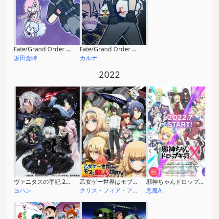
Fate/Grand Order 藤丸立香はわからない
Fate/Grand Order 藤丸立香はわからない 大忘年おたのしみ会2023
坂田金時
カルナ
2022
ヴァニタスの手記 2クール目
乙女ゲー世界はモブに厳しい世界です
邪神ちゃんドロップキックX
ヨハン
クリス・フィア・アークライト
悪魔A