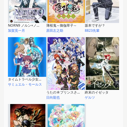
NORN9 ノルン+ノネット
薄桜鬼～御伽草子～
坂本ですが？
加賀見一月
原田左之助
8823先輩
タイムトラベル少女～マリ・ワカと8人の科学者たち～
サミュエル・モールス
うたの☆プリンスさまっ♪ マジLOVEレジェンドスター
終末のイゼッタ
日向龍也
ゲルツ