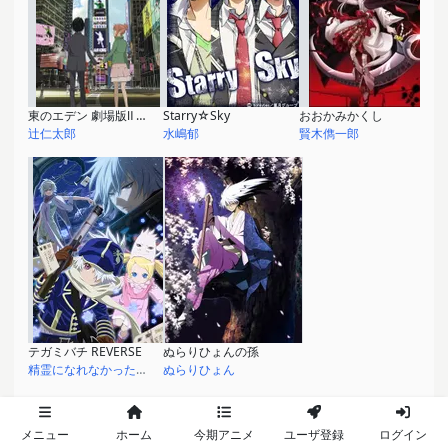
東のエデン 劇場版Ⅱ Paradise Lost
Starry☆Sky
おおかみかくし
辻仁太郎
水嶋郁
賢木儁一郎
テガミバチ REVERSE
ぬらりひょんの孫
精霊になれなかった者(ロレンス)
ぬらりひょん
2009
メニュー
ホーム
今期アニメ
ユーザ登録
ログイン