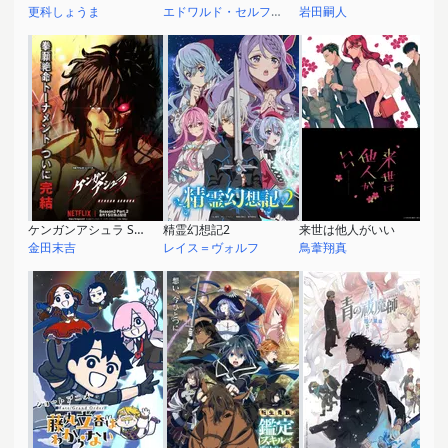
更科しょうま
エドワルド・セルフェンス
岩田嗣人
ケンガンアシュラ Season2 Part.2
精霊幻想記2
来世は他人がいい
金田末吉
レイス＝ヴォルフ
鳥葦翔真