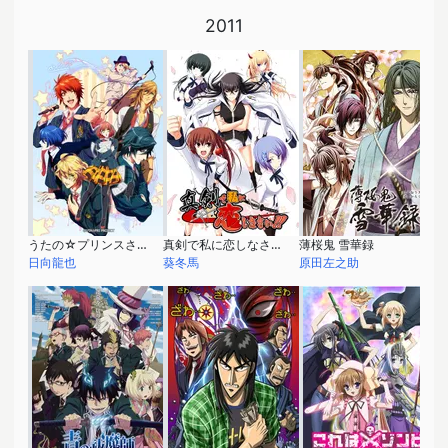
2011
うたの☆プリンスさまっ♪ マジLOVE1000％
真剣で私に恋しなさい！！
薄桜鬼 雪華録
日向龍也
葵冬馬
原田左之助