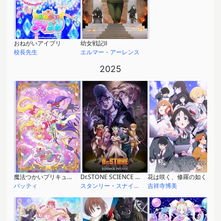
おねがいアイプリ
幼女戦記Ⅱ
校長先生
エルマー・アーレンス
2025
魔法つかいプリキュア！！～MIRAI DAYS～
Dr.STONE SCIENCE FUTURE
花は咲く、修羅の如く
バッティ
スタンリー・スナイダー
吉祥寺博美