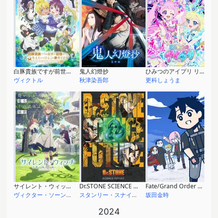
白豚貴族ですが前世の記憶が生えたのでひよこな弟育てます
鬼人幻燈抄
ひみつのアイプリ リング編
ヴィクトル
秋津染吾郎
更科しょうま
サイレント・ウィッチ 沈黙の魔女の隠しごと
Dr.STONE SCIENCE FUTURE 第2クール
Fate/Grand Order 藤丸立香はわからない Season3
ヴィクター・ソーンリー
スタンリー・スナイダー
坂田金時
2024