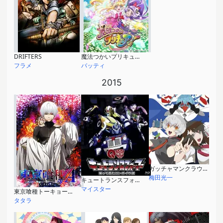
DRIFTERS
魔法つかいプリキュア！
フラメ
バッティ
2015
ガッチャマンクラウズ インサイト
梅田光一
キュートランスフォーマー 帰ってきたコンボイの謎
マイスター
東京喰種トーキョーグール√A
タタラ