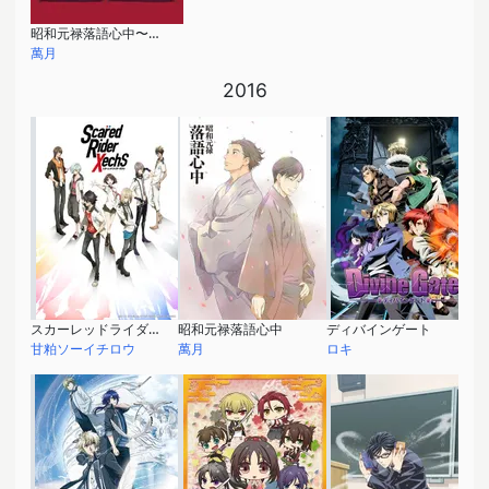
昭和元禄落語心中〜助六再び篇〜
萬月
2016
スカーレッドライダーゼクス
昭和元禄落語心中
ディバインゲート
甘粕ソーイチロウ
萬月
ロキ