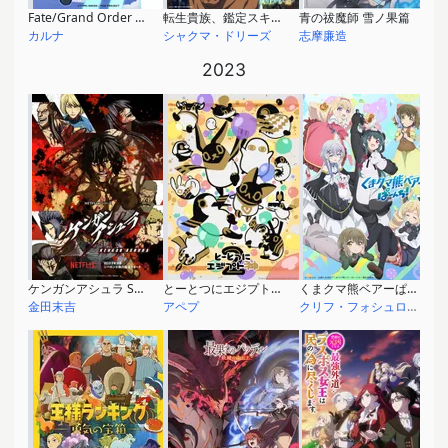
Fate/Grand Order 藤丸立香はわからない Season2
転生貴族、鑑定スキルで成り上がる 第2期
青の祓魔師 雪ノ果篇
カルナ
シャクマ・ドリーズ
志摩廉造
2023
ケンガンアシュラ Season2
とーとつにエジプト神 2
くまクマ熊ベアーぱーんち！
金田末吉
アペプ
クリフ・フォシュローゼ