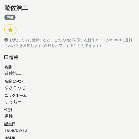
遊佐浩二
声優
お気に入りに登録すると、この人物が関係する新作アニメがAnnictに登録
されたとき通知します (通知をオフにすることもできます)
情報
名前
遊佐浩二
名前 (かな)
ゆさこうじ
ニックネーム
ゆっちー
性別
男性
誕生日
1968/08/12
血液型