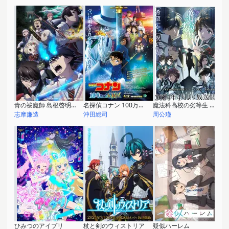
青の祓魔師 島根啓明結社篇
名探偵コナン 100万ドルの五稜星
魔法科高校の劣等生 第3シーズン
志摩廉造
沖田総司
周公瑾
ひみつのアイプリ
杖と剣のウィストリア
疑似ハーレム