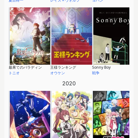
夏目柊一
レイス＝ヴォルフ
ヨハン
最果てのパラディン
王様ランキング
Sonny Boy
トニオ
オウケン
戦争
2020